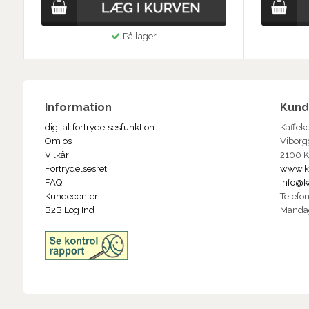
På lager
Information
Kund
digital fortrydelsesfunktion
Kaffek
Om os
Viborg
Vilkår
2100 
Fortrydelsesret
www.k
FAQ
info@k
Kundecenter
Telefo
B2B Log Ind
Manda