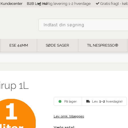
Kundecenter
B2B Log Ind
Hurtig levering 1-2 hverdage
Gratis fragt - kø
ESE 44MM
SØDE SAGER
TIL NESPRESSO®
irup 1L
På lager
Lev.
1-2
hverdag(e)
Lev. omk. tillægges
Vælg antal: