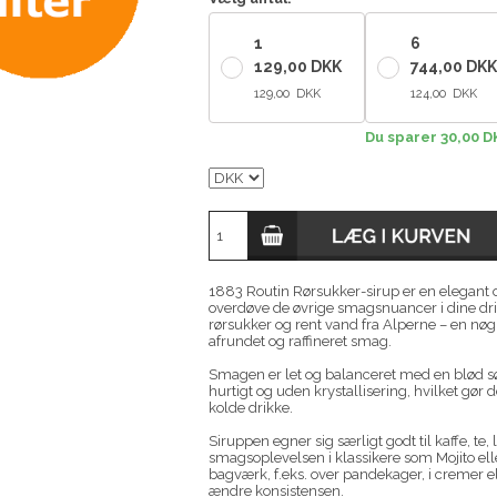
1
6
129,00 DKK
744,00 DKK
129,00 DKK
124,00 DKK
Du sparer 30,00 D
1883 Routin Rørsukker-sirup er en elegant og
overdøve de øvrige smagsnuancer i dine drik
rørsukker og rent vand fra Alperne – en nøgl
afrundet og raffineret smag.
Smagen er let og balanceret med en blød sø
hurtigt og uden krystallisering, hvilket gør
kolde drikke.
Siruppen egner sig særligt godt til kaffe, te
smagsoplevelsen i klassikere som Mojito ell
bagværk, f.eks. over pandekager, i cremer e
ændre konsistensen.