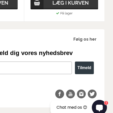
På lager
Følg os her
eld dig vores nyhedsbrev
Tilmeld
1
Chat med os 😊