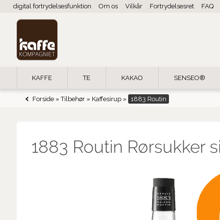
digital fortrydelsesfunktion
Om os
Vilkår
Fortrydelsesret
FAQ
KAFFE
TE
KAKAO
SENSEO®
Forside
»
Tilbehør
»
Kaffesirup
»
1883 Routin
1883 Routin Rørsukker s