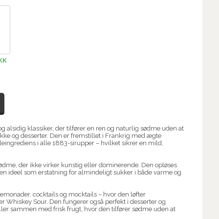
KK
 alsidig klassiker, der tilfører en ren og naturlig sødme uden at
ke og desserter. Den er fremstillet i Frankrig med ægte
eingrediens i alle 1883-sirupper – hvilket sikrer en mild,
dme, der ikke virker kunstig eller dominerende. Den opløses
 den ideel som erstatning for almindeligt sukker i både varme og
, lemonader, cocktails og mocktails – hvor den løfter
er Whiskey Sour. Den fungerer også perfekt i desserter og
ller sammen med frisk frugt, hvor den tilfører sødme uden at