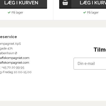
På lager
På lager
eservice
ompagniet ApS
Tilm
gade 47A
København Ø
affekompagniet.com
Email
affekompagniet.com
n: +45 70 20 99 95
g-Fredag 10.00-15.00