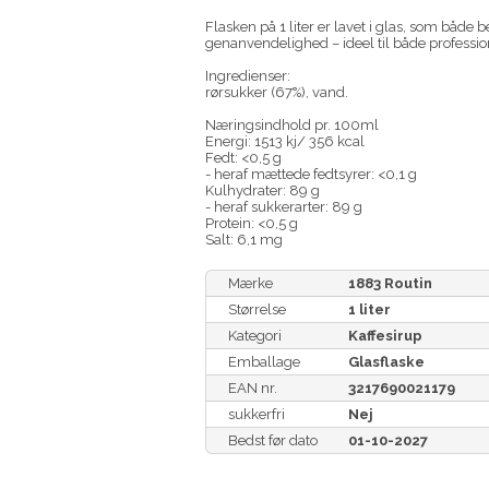
Flasken på 1 liter er lavet i glas, som både 
genanvendelighed – ideel til både profession
Ingredienser:
rørsukker (67%), vand.
Næringsindhold pr. 100ml
Energi: 1513 kj/ 356 kcal
Fedt: <0,5 g
- heraf mættede fedtsyrer: <0,1 g
Kulhydrater: 89 g
- heraf sukkerarter: 89 g
Protein: <0,5 g
Salt: 6,1 mg
Mærke
1883 Routin
Størrelse
1 liter
Kategori
Kaffesirup
Emballage
Glasflaske
EAN nr.
3217690021179
sukkerfri
Nej
Bedst før dato
01-10-2027