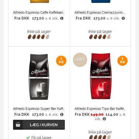
Alfredo Espresso Caffè Kaffebønner
Alfredo Espresso Cremazzurro Kaffebønner
Fra
DKK
173,00
Fra
DKK
173,00
v. 6 stk.
v. 6 stk.
Ikke på lager
Ikke på lager
-20%
Alfredo Espresso Super Bar Kaffebønner
Alfredo Espresso Tipo Bar Kaffebønner
Fra
DKK
173,00
Fra
DKK
149,00
114,00
v. 6 stk.
v. 6
stk.
Ikke på lager
Få på lager