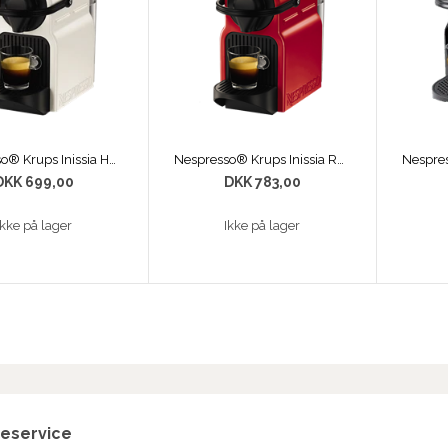
Nespresso® Krups Inissia Hvid
Nespresso® Krups Inissia Rood (XN1005)
DKK 699,00
DKK 783,00
Ikke på lager
Ikke på lager
eservice