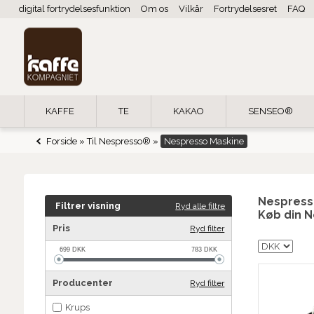
digital fortrydelsesfunktion
Om os
Vilkår
Fortrydelsesret
FAQ
KAFFE
TE
KAKAO
SENSEO®
Forside
»
Til Nespresso®
»
Nespresso Maskine
Nespress
Filtrer visning
Ryd alle filtre
Køb din N
Pris
Ryd filter
699
DKK
783
DKK
Producenter
Ryd filter
Krups