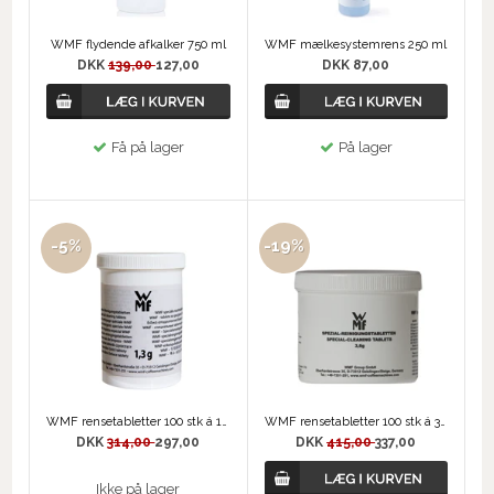
WMF flydende afkalker 750 ml
WMF mælkesystemrens 250 ml
DKK
139,00
127,00
DKK 87,00
Få på lager
På lager
-5%
-19%
WMF rensetabletter 100 stk á 1,3 g
WMF rensetabletter 100 stk á 3,6 g
DKK
314,00
297,00
DKK
415,00
337,00
Ikke på lager