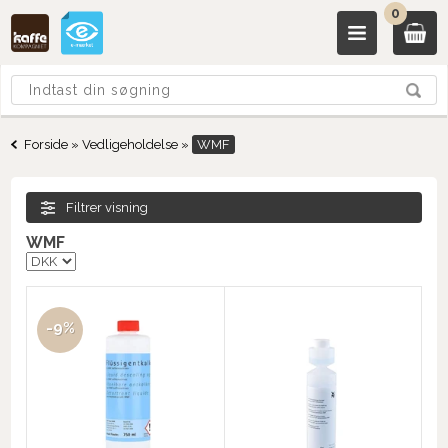
0
Forside
»
Vedligeholdelse
»
WMF
Filtrer visning
WMF
-9%