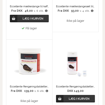
Eccellente mælkeslange til kaffemaskine - 1 stk
Eccellente mælkeslangesæt til Siemens EQ6
Fra
DKK
46,00
Fra
DKK
93,00
v. 6 stk.
v. 4 stk.
Ikke på lager
På lager
Eccellente Rengøringstabletter 120 x 1,2 gram
Eccellente Rengøringstabletter 25 x 3,4 gram
Fra
DKK
139,00
DKK 149,00
v. 6 stk.
Ikke på lager