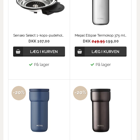
Senseo Select 1-kops-pudeholder
Mepal Ellipse Termokop 375 ml - Børstet Stål
DKK 107,00
DKK
249,95
199,00
På lager
På lager
-20%
-20%