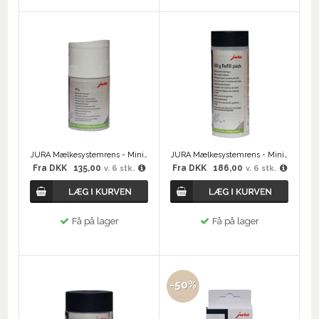
JURA Mælkesystemrens - Mini Tabs 90 gram
JURA Mælkesystemrens - Mini Tabs genopfyldning 180 gram
Fra
DKK
135,00
Fra
DKK
186,00
v. 6 stk.
v. 6 stk.
Få på lager
Få på lager
-50%