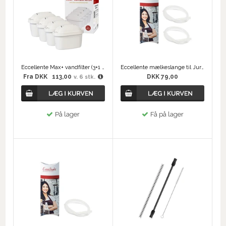
Eccellente Max+ vandfilter (3+1 stk.)
Eccellente mælkeslange til Jura – 2 stk.
Fra
DKK
113,00
DKK 79,00
v. 6 stk.
På lager
Få på lager