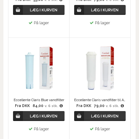
På lager
På lager
Eccellente Claris Blue vandfilter
Eccellente Claris vandfilter til AEG, WMF Perfection, Neff og Gaggenau
Fra
DKK
84,00
Fra
DKK
79,00
v. 6 stk.
v. 6 stk.
På lager
På lager