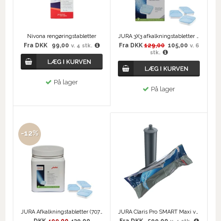
Nivona rengøringstabletter
JURA 3X3 afkalkningstabletter 2-i-1
Fra
DKK
99,00
Fra
DKK
129,00
105,00
v. 4 stk.
v. 6
stk.
På lager
På lager
-12%
JURA Afkalkningstabletter (70751) - 36 stk
JURA Claris Pro SMART Maxi vandfilter