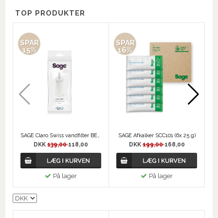
TOP PRODUKTER
SPAR
SPAR
S
15%
16%
SAGE Claro Swiss vandfilter BES008 / SES008
SAGE Afkalker SCC101 (6x 25 g)
DKK
139,00
118,00
DKK
199,00
168,00
På lager
På lager