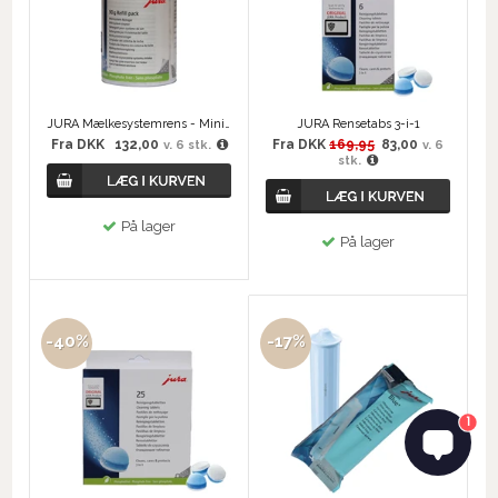
JURA Mælkesystemrens - Mini Tabs genopfyldning 90 gram
JURA Rensetabs 3-i-1
Fra
DKK
132,00
Fra
DKK
169,95
83,00
v. 6 stk.
v. 6
stk.
På lager
På lager
-40%
-17%
1