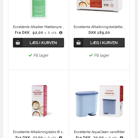
Eccellente Afkalker Mælkesyre 500 ml
Eccellente Afkalkningstabletter til Kaffemaskiner - Værdipakke 30 stk.
Fra
DKK
92,00
DKK 189,00
v. 6 stk.
På lager
På lager
Eccellente Afkalkningstabs (6 stk)
Eccellente AquaClean vandfilter
Fra
DKK
53,00
Fra
DKK
79,00
v. 6 stk.
v. 6 stk.