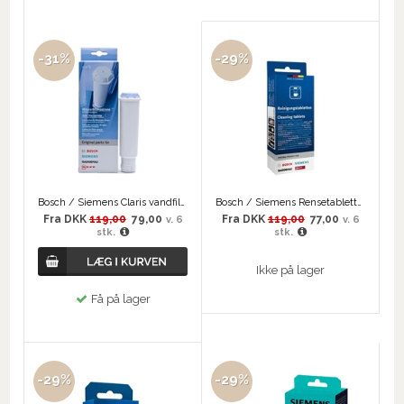
-31%
-29%
Bosch / Siemens Claris vandfilter TZ60003
Bosch / Siemens Rensetabletter
Fra
DKK
119,00
79,00
Fra
DKK
119,00
77,00
v. 6
v. 6
stk.
stk.
Ikke på lager
Få på lager
-29%
-29%