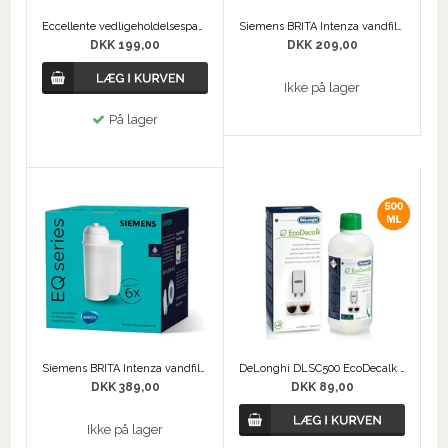
Eccellente vedligeholdelsespakke til Siemens
Siemens BRITA Intenza vandfilter TZ70033A 3-pack
DKK 199,00
DKK 209,00
Ikke på lager
På lager
Siemens BRITA Intenza vandfilter TZ70063A 6-pack
DeLonghi DLSC500 EcoDecalk - 500 ml Afkalker
DKK 389,00
DKK 89,00
Ikke på lager