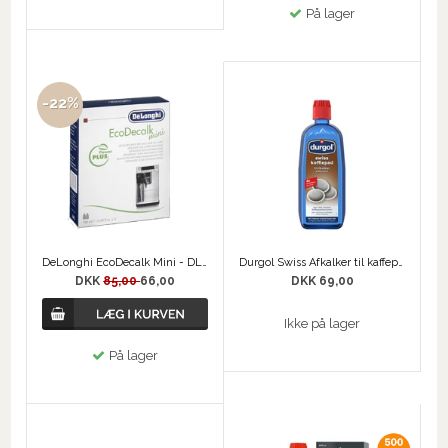
På lager
-22%
DeLonghi EcoDecalk Mini - DLSC200
Durgol Swiss Afkalker til kaffepudemaskiner
DKK
85,00
66,00
DKK 69,00
Ikke på lager
På lager