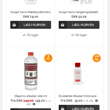
Durgol Swiss Mælkesystemrens
Durgol Swiss rengøringstabletter
DKK 79,00
DKK 52,00
På lager
På lager
Magimix afkalker 1000 ml
Eccellente Afkalker Citronsyre 100 ml
Fra
DKK
149,00
139,00
Fra
DKK
35,00
v. 4
v. 6 stk.
stk.