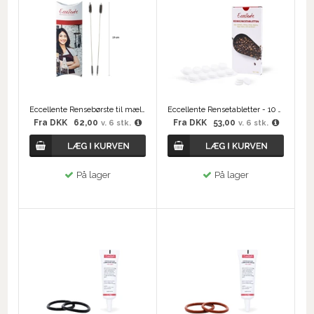
Eccellente Rensebørste til mælkeslanger (x2)
Eccellente Rensetabletter - 10 stk
Fra
DKK
62,00
Fra
DKK
53,00
v. 6 stk.
v. 6 stk.
På lager
På lager