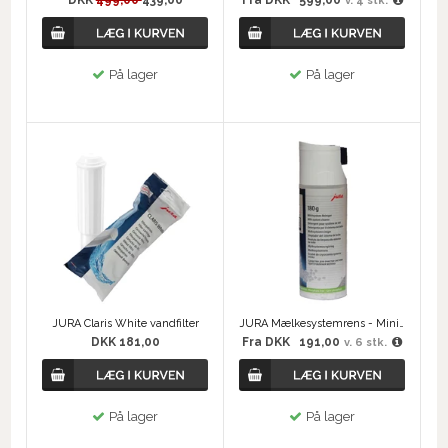
DKK
499,00
439,00
Fra
DKK
599,00
v. 4 stk.
På lager
På lager
JURA Claris White vandfilter
JURA Mælkesystemrens - Mini Tabs 180 gram
DKK 181,00
Fra
DKK
191,00
v. 6 stk.
På lager
På lager