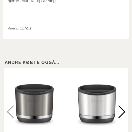
hjemmebaristas opsætning.
.
Varenr.:
EL.9011
ANDRE KØBTE OGSÅ...