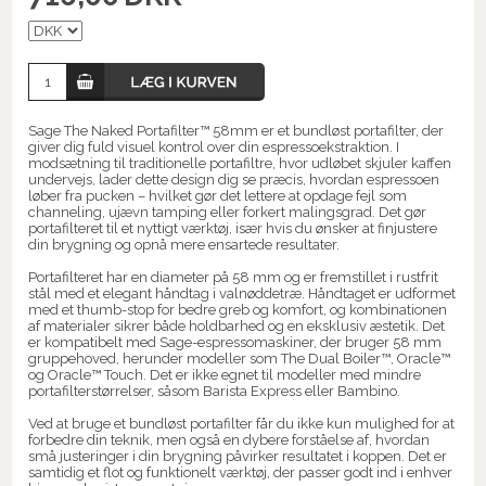
Sage The Naked Portafilter™ 58mm er et bundløst portafilter, der
giver dig fuld visuel kontrol over din espressoekstraktion. I
modsætning til traditionelle portafiltre, hvor udløbet skjuler kaffen
undervejs, lader dette design dig se præcis, hvordan espressoen
løber fra pucken – hvilket gør det lettere at opdage fejl som
channeling, ujævn tamping eller forkert malingsgrad. Det gør
portafilteret til et nyttigt værktøj, især hvis du ønsker at finjustere
din brygning og opnå mere ensartede resultater.
Portafilteret har en diameter på 58 mm og er fremstillet i rustfrit
stål med et elegant håndtag i valnøddetræ. Håndtaget er udformet
med et thumb-stop for bedre greb og komfort, og kombinationen
af materialer sikrer både holdbarhed og en eksklusiv æstetik. Det
er kompatibelt med Sage-espressomaskiner, der bruger 58 mm
gruppehoved, herunder modeller som The Dual Boiler™, Oracle™
og Oracle™ Touch. Det er ikke egnet til modeller med mindre
portafilterstørrelser, såsom Barista Express eller Bambino.
Ved at bruge et bundløst portafilter får du ikke kun mulighed for at
forbedre din teknik, men også en dybere forståelse af, hvordan
små justeringer i din brygning påvirker resultatet i koppen. Det er
samtidig et flot og funktionelt værktøj, der passer godt ind i enhver