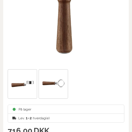
På lager
Lev.
1-2
hverdag(e)
716,00
DKK