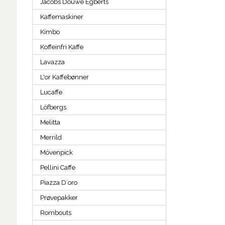
Jacobs Douwe Egberts
Kaffemaskiner
Kimbo
Koffeinfri Kaffe
Lavazza
L'or Kaffebønner
Lucaffe
Löfbergs
Melitta
Merrild
Mövenpick
Pellini Caffe
Piazza D`oro
Prøvepakker
Rombouts