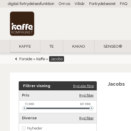
digital fortrydelsesfunktion
Om os
Vilkår
Fortrydelsesret
FAQ
KAFFE
TE
KAKAO
SENSEO®
Forside
»
Kaffe
»
Jacobs
Jacobs
Filtrer visning
Ryd alle filtre
x
Pris
Ryd filter
71
DKK
167
DKK
Diverse
Ryd filter
Nyheder