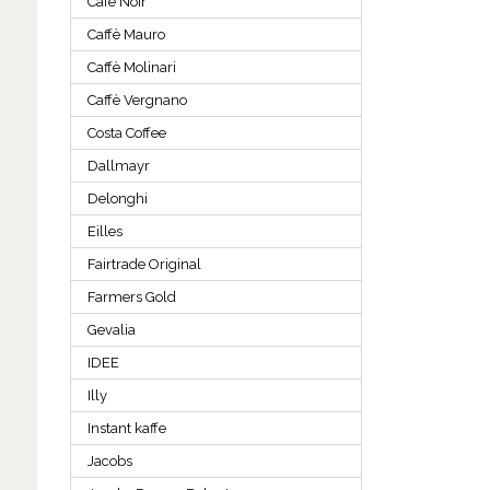
Café Noir
Caffè Mauro
Caffè Molinari
Caffè Vergnano
Costa Coffee
Dallmayr
Delonghi
Eilles
Fairtrade Original
Farmers Gold
Gevalia
IDEE
Illy
Instant kaffe
Jacobs