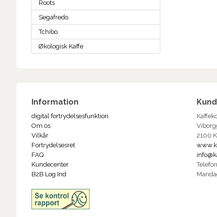
Roots
Segafredo
Tchibo
Økologisk Kaffe
Information
Kund
digital fortrydelsesfunktion
Kaffek
Om os
Viborg
Vilkår
2100 
Fortrydelsesret
www.k
FAQ
info@k
Kundecenter
Telefo
B2B Log Ind
Manda