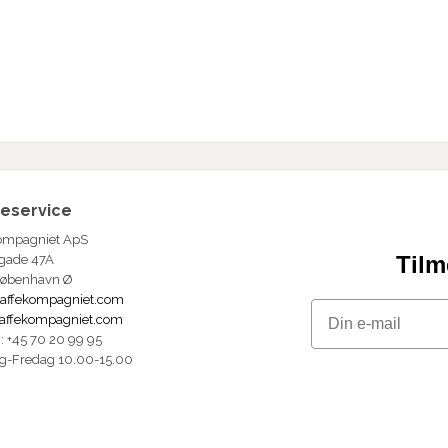
eservice
ompagniet ApS
Tilm
gade 47A
København Ø
affekompagniet.com
Email
affekompagniet.com
n: +45 70 20 99 95
g-Fredag 10.00-15.00