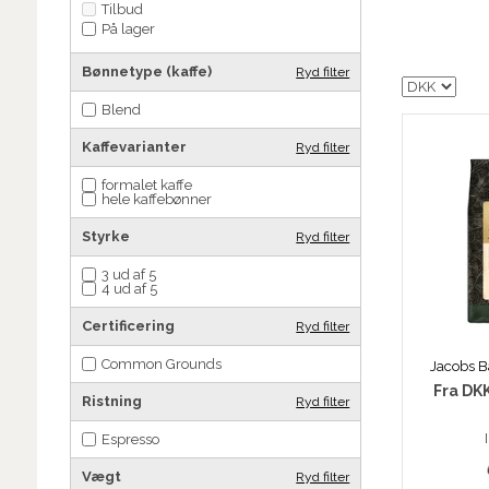
Tilbud
På lager
Bønnetype (kaffe)
Ryd filter
Blend
Kaffevarianter
Ryd filter
formalet kaffe
hele kaffebønner
Styrke
Ryd filter
3 ud af 5
4 ud af 5
Certificering
Ryd filter
Common Grounds
Fra
DK
Ristning
Ryd filter
Espresso
Vægt
Ryd filter