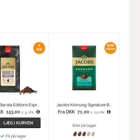
Jacobs Barista Editions Espresso
Jacobs Krönung Signature Balance Formalet Kaffe 500g
KK
153,00
Fra
DKK
71,00
v. 4 stk.
v. 12 stk.
Ikke på lager
Få på lager