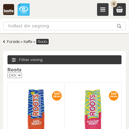
0
Forside
»
Kaffe
»
Roots
Filtrer visning
Roots