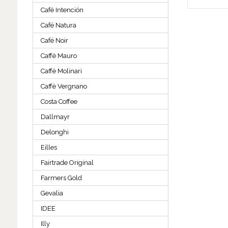
Café Intención
Café Natura
Café Noir
Caffè Mauro
Caffè Molinari
Caffè Vergnano
Costa Coffee
Dallmayr
Delonghi
Eilles
Fairtrade Original
Farmers Gold
Gevalia
IDEE
Illy