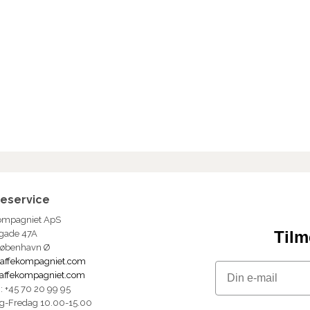
eservice
ompagniet ApS
Tilm
gade 47A
København Ø
affekompagniet.com
Email
affekompagniet.com
n: +45 70 20 99 95
g-Fredag 10.00-15.00