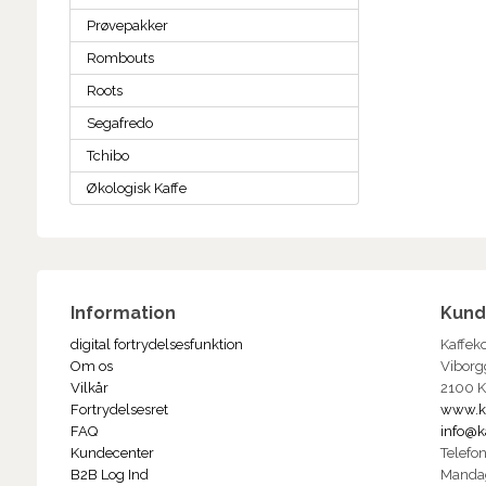
Prøvepakker
Rombouts
Roots
Segafredo
Tchibo
Økologisk Kaffe
Information
Kund
digital fortrydelsesfunktion
Kaffek
Om os
Viborg
Vilkår
2100 
Fortrydelsesret
www.k
FAQ
info@k
Kundecenter
Telefo
B2B Log Ind
Manda