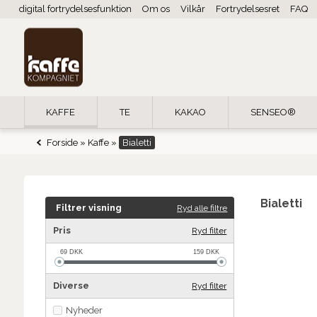
digital fortrydelsesfunktion
Om os
Vilkår
Fortrydelsesret
FAQ
KAFFE
TE
KAKAO
SENSEO®
Forside
»
Kaffe
»
Bialetti
Bialetti
Filtrer visning
Ryd alle filtre
x
Pris
Ryd filter
69
DKK
159
DKK
Diverse
Ryd filter
Nyheder