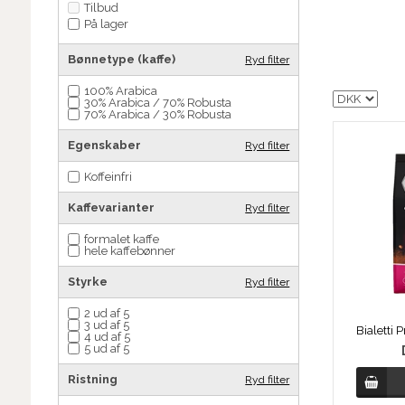
Tilbud
På lager
Bønnetype (kaffe)
Ryd filter
100% Arabica
30% Arabica / 70% Robusta
70% Arabica / 30% Robusta
Egenskaber
Ryd filter
Koffeinfri
Kaffevarianter
Ryd filter
formalet kaffe
hele kaffebønner
Styrke
Ryd filter
2 ud af 5
3 ud af 5
4 ud af 5
5 ud af 5
Ristning
Ryd filter