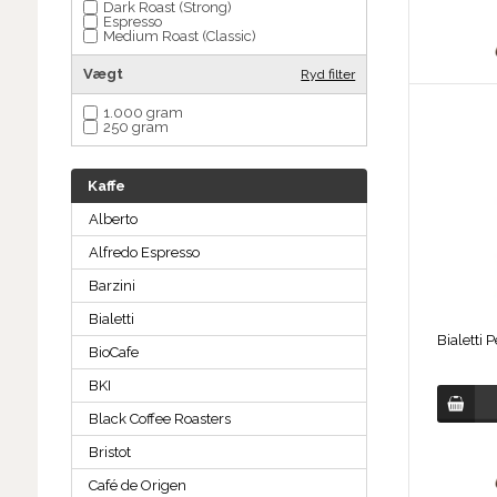
Dark Roast (Strong)
Espresso
Medium Roast (Classic)
Vægt
Ryd filter
1.000 gram
250 gram
Kaffe
Alberto
Alfredo Espresso
Barzini
Bialetti
BioCafe
BKI
Black Coffee Roasters
Bristot
Café de Origen