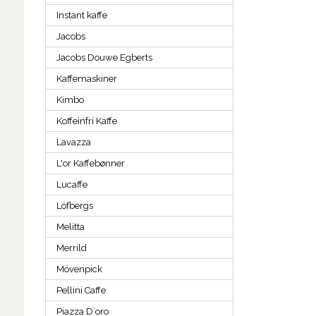
Instant kaffe
Jacobs
Jacobs Douwe Egberts
Kaffemaskiner
Kimbo
Koffeinfri Kaffe
Lavazza
L'or Kaffebønner
Lucaffe
Löfbergs
Melitta
Merrild
Mövenpick
Pellini Caffe
Piazza D`oro