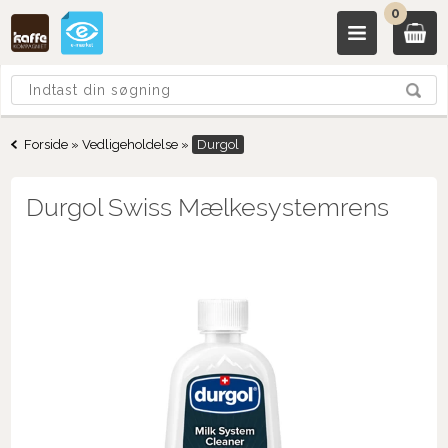
0
Forside
»
Vedligeholdelse
»
Durgol
Durgol Swiss Mælkesystemrens