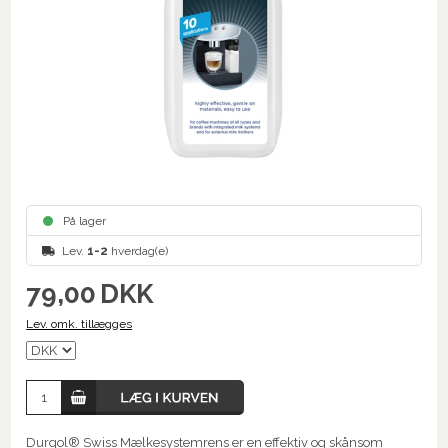
På lager
Lev.
1-2
hverdag(e)
79,00
DKK
Lev. omk. tillægges
Durgol® Swiss Mælkesystemrens er en effektiv og skånsom