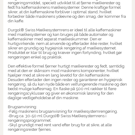
rengøringsmiddel, specielt udviklet til at fjerne mælkerester og
fedt fra kaffemaskinens mælkesystemer. Denne kraftige formel
sikrer, at din kaffemaskine forbliver i optimal stand, hvilket
forbedrer både maskinens ydeevne og den smag, der kommer fra
din kaffe.
Durgol® Swiss Mælkesystemrens er ideel til alle kaffemaskiner
med mælkesystemer og kan bruges på både automater og
kaffemaskiner med separat mælkeskummer. Den er
hurtigvirkende, nem at anvende og efterlader ikke rester, hvilket
sikrer en grundig og hygiejnisk rengøring af mælkesystemet.
Produktet er klar til brug og kræver ingen fortynding, hvilket gør
rengøringen enkel og praktisk.
Den effektive formel fjerner hurtigt mælkerester og fedt, samtidig
med at den er skånsom mod maskinens komponenter, hvilket
hjælper med at sikre en lang levetid for din kaffemaskine.
Desuden efterlader den ingen rester og garanterer en hygiejnisk
rengøring, så du kan nyde både en velfungerende maskine og den
bedst mulige kaffesmag. En flaske på 500 ml rækker til flere
rengøringscyklusser og giver en økonomisk løsning for den
daglige vedligeholdelse af din maskine.
Brugsanvisning:
-Følg maskinens brugsanvisning for mælkesystemrengøring.
-Brug ca. 30-50 ml Durgol® Swiss Mælkesystemrens i
rengøringsprogrammet.
-Skyl grundigt med rent vand efter brug for at sikre, at alle
rengøringsrester fjernes.
.