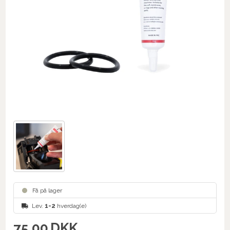
Få på lager
Lev.
1-2
hverdag(e)
75,00
DKK