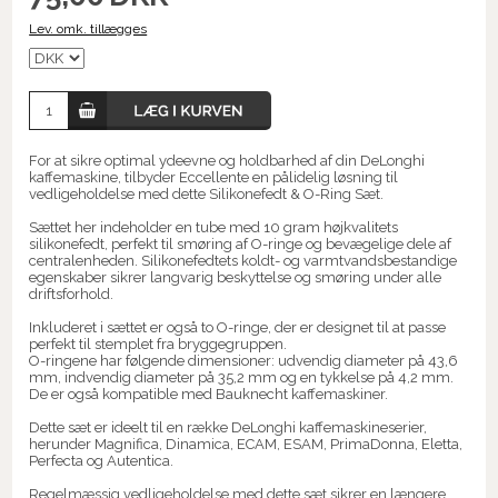
Lev. omk. tillægges
For at sikre optimal ydeevne og holdbarhed af din DeLonghi
kaffemaskine, tilbyder Eccellente en pålidelig løsning til
vedligeholdelse med dette Silikonefedt & O-Ring Sæt.
Sættet her indeholder en tube med 10 gram højkvalitets
silikonefedt, perfekt til smøring af O-ringe og bevægelige dele af
centralenheden. Silikonefedtets koldt- og varmtvandsbestandige
egenskaber sikrer langvarig beskyttelse og smøring under alle
driftsforhold.
Inkluderet i sættet er også to O-ringe, der er designet til at passe
perfekt til stemplet fra bryggegruppen.
O-ringene har følgende dimensioner: udvendig diameter på 43,6
mm, indvendig diameter på 35,2 mm og en tykkelse på 4,2 mm.
De er også kompatible med Bauknecht kaffemaskiner.
Dette sæt er ideelt til en række DeLonghi kaffemaskineserier,
herunder Magnifica, Dinamica, ECAM, ESAM, PrimaDonna, Eletta,
Perfecta og Autentica.
Regelmæssig vedligeholdelse med dette sæt sikrer en længere