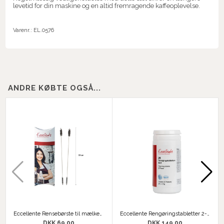
levetid for din maskine og en altid fremragende kaffeoplevelse.
Varenr.:
EL.0576
ANDRE KØBTE OGSÅ...
Eccellente Rensebørste til mælkeslanger (x2)
Eccellente Rengøringstabletter 2-i-1 (25 stk)
DKK 69,00
DKK 149,00