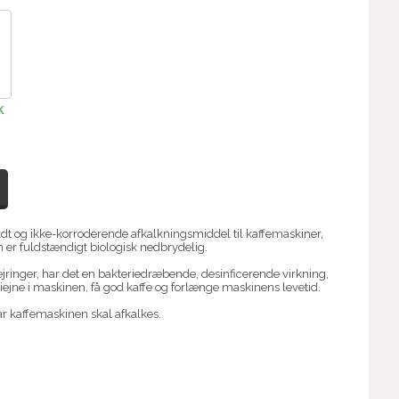
K
mildt og ikke-korroderende afkalkningsmiddel til kaffemaskiner,
 er fuldstændigt biologisk nedbrydelig.
lejringer, har det en bakteriedræbende, desinficerende virkning,
giejne i maskinen, få god kaffe og forlænge maskinens levetid.
r kaffemaskinen skal afkalkes.
.