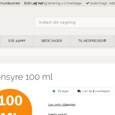
Kundecenter
B2B Log Ind
Hurtig levering 1-2 hverdage
Gratis fragt - kø
ESE 44MM
SØDE SAGER
TIL NESPRESSO®
onsyre 100 ml
På lager
Lev.
1-2
hverdag(e)
Lev. omk. tillægges
Vælg antal: