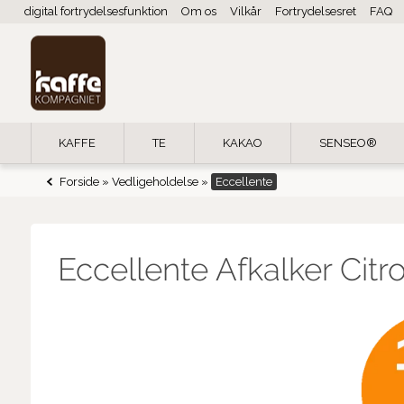
digital fortrydelsesfunktion
Om os
Vilkår
Fortrydelsesret
FAQ
KAFFE
TE
KAKAO
SENSEO®
Forside
»
Vedligeholdelse
»
Eccellente
Eccellente Afkalker Citr