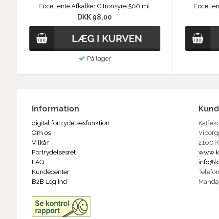
Eccellente Afkalker Citronsyre 500 ml
Eccelle
DKK 98,00
På lager
Information
Kund
digital fortrydelsesfunktion
Kaffek
Om os
Viborg
Vilkår
2100 
Fortrydelsesret
www.k
FAQ
info@k
Kundecenter
Telefo
B2B Log Ind
Manda