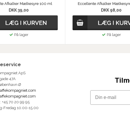
nte Afkalker Mælkesyre 100 ml
Eccellente Afkalker Mælkesy
DKK 39,00
DKK 98,00
På lager
På lager
eservice
ompagniet ApS
Tilm
gade 47A
København Ø
affekompagniet.com
Email
affekompagniet.com
n: +45 70 20 99 95
g-Fredag 10.00-15.00