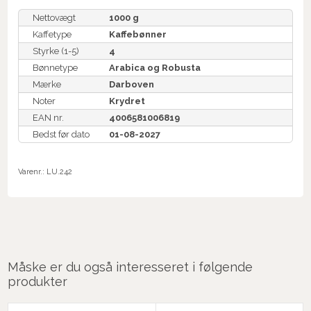
Nettovægt
1000 g
Kaffetype
Kaffebønner
Styrke (1-5)
4
Bønnetype
Arabica og Robusta
Mærke
Darboven
Noter
Krydret
EAN nr.
4006581006819
Bedst før dato
01-08-2027
Varenr.:
LU.242
Måske er du også interesseret i følgende
produkter