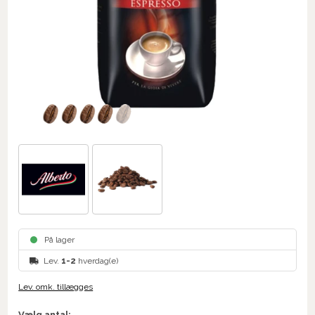
På lager
Lev.
1-2
hverdag(e)
Lev. omk. tillægges
Vælg antal: