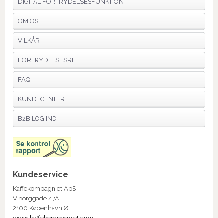
DIGITAL FORTRYDELSESFUNKTION
OM OS
VILKÅR
FORTRYDELSESRET
FAQ
KUNDECENTER
B2B LOG IND
Kundeservice
Kaffekompagniet ApS
Viborggade 47A
2100 København Ø
www.kaffekompagniet.com