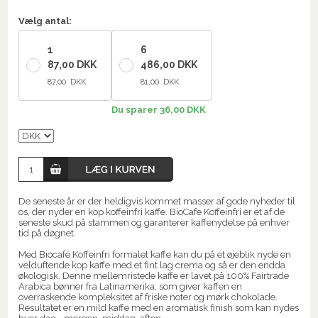
Vælg antal:
1
6
87,00 DKK
486,00 DKK
87,00 DKK
81,00 DKK
Du sparer 36,00 DKK
De seneste år er der heldigvis kommet masser af gode nyheder til
os, der nyder en kop koffeinfri kaffe. BioCafe Koffeinfri er et af de
seneste skud på stammen og garanterer kaffenydelse på enhver
tid på døgnet.
Med Biocafé Koffeinfri formalet kaffe kan du på et øjeblik nyde en
velduftende kop kaffe med et fint lag crema og så er den endda
økologisk. Denne mellemristede kaffe er lavet på 100% Fairtrade
Arabica bønner fra Latinamerika, som giver kaffen en
overraskende kompleksitet af friske noter og mørk chokolade.
Resultatet er en mild kaffe med en aromatisk finish som kan nydes