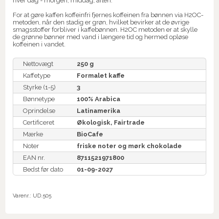
hver dag - morgen, middag, aften.
For at gøre kaffen koffeinfri fjernes koffeinen fra bønnen via H2OC-
metoden, når den stadig er grøn, hvilket bevirker at de øvrige
smagsstoffer forbliver i kaffebønnen. H2OC metoden er at skylle
de grønne bønner med vand i længere tid og hermed opløse
koffeinen i vandet.
Nettovægt
250 g
Kaffetype
Formalet kaffe
Styrke (1-5)
3
Bønnetype
100% Arabica
Oprindelse
Latinamerika
Certificeret
Økologisk, Fairtrade
Mærke
BioCafe
Noter
friske noter og mørk chokolade
EAN nr.
8711521971800
Bedst før dato
01-09-2027
Varenr.:
UD.505