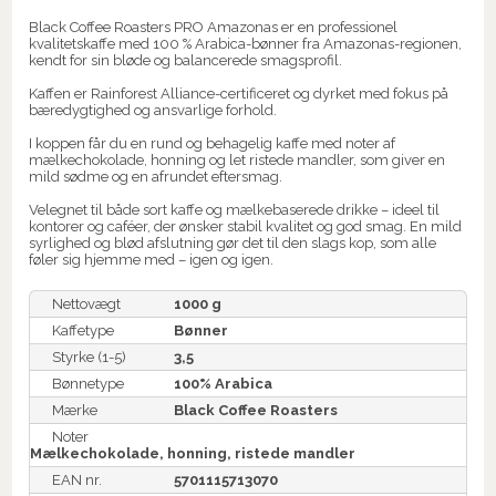
Black Coffee Roasters PRO Amazonas er en professionel
kvalitetskaffe med 100 % Arabica-bønner fra Amazonas-regionen,
kendt for sin bløde og balancerede smagsprofil.
Kaffen er Rainforest Alliance-certificeret og dyrket med fokus på
bæredygtighed og ansvarlige forhold.
I koppen får du en rund og behagelig kaffe med noter af
mælkechokolade, honning og let ristede mandler, som giver en
mild sødme og en afrundet eftersmag.
Velegnet til både sort kaffe og mælkebaserede drikke – ideel til
kontorer og caféer, der ønsker stabil kvalitet og god smag. En mild
syrlighed og blød afslutning gør det til den slags kop, som alle
føler sig hjemme med – igen og igen.
Nettovægt
1000 g
Kaffetype
Bønner
Styrke (1-5)
3,5
Bønnetype
100% Arabica
Mærke
Black Coffee Roasters
Noter
Mælkechokolade, honning, ristede mandler
EAN nr.
5701115713070