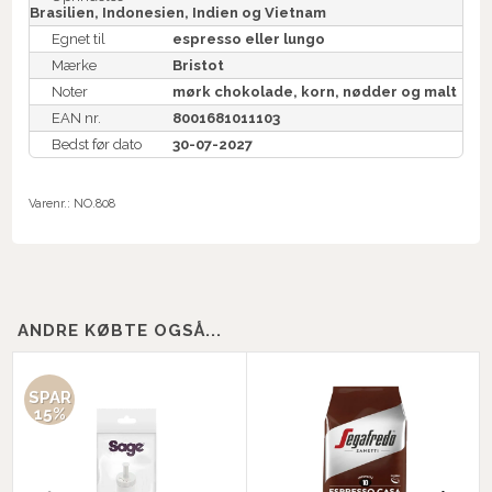
Brasilien, Indonesien, Indien og Vietnam
Egnet til
espresso eller lungo
Mærke
Bristot
Noter
mørk chokolade, korn, nødder og malt
EAN nr.
8001681011103
Bedst før dato
30-07-2027
Varenr.:
NO.808
ANDRE KØBTE OGSÅ...
SPAR
15%