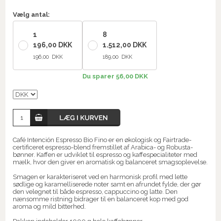
Vælg antal:
1
8
196,00 DKK
1.512,00 DKK
196,00 DKK
189,00 DKK
Du sparer 56,00 DKK
Café Intención Espresso Bio Fino er en økologisk og Fairtrade-
certificeret espresso-blend fremstillet af Arabica- og Robusta-
bønner. Kaffen er udviklet til espresso og kaffespecialiteter med
mælk, hvor den giver en aromatisk og balanceret smagsoplevelse.
Smagen er karakteriseret ved en harmonisk profil med lette
sødlige og karamelliserede noter samt en afrundet fylde, der gør
den velegnet til både espresso, cappuccino og latte. Den
nænsomme ristning bidrager til en balanceret kop med god
aroma og mild bitterhed.