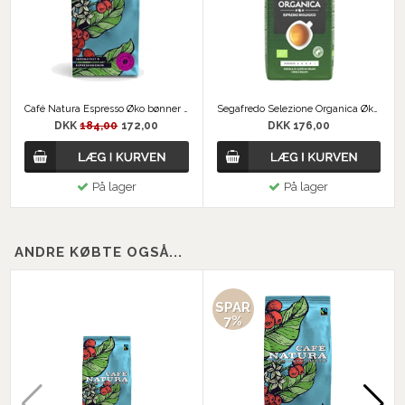
Café Natura Espresso Øko bønner 1kg
Segafredo Selezione Organica Øko Kaffebønner
DKK
184,00
172,00
DKK 176,00
På lager
På lager
ANDRE KØBTE OGSÅ...
SPAR
7%