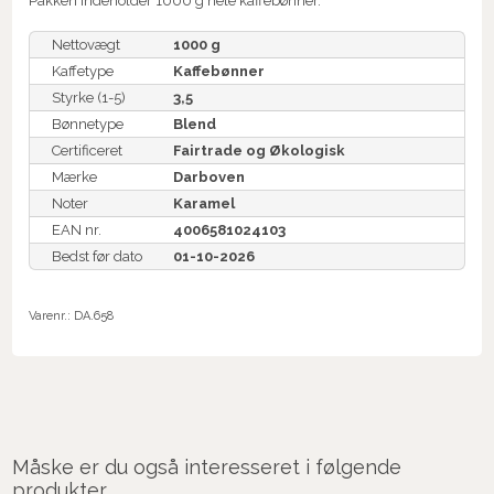
Pakken indeholder 1000 g hele kaffebønner.
Nettovægt
1000 g
Kaffetype
Kaffebønner
Styrke (1-5)
3,5
Bønnetype
Blend
Certificeret
Fairtrade og Økologisk
Mærke
Darboven
Noter
Karamel
EAN nr.
4006581024103
Bedst før dato
01-10-2026
Varenr.:
DA.658
Måske er du også interesseret i følgende
produkter