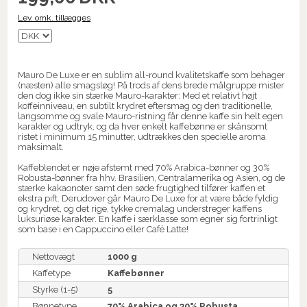
Lev. omk. tillægges
Mauro De Luxe er en sublim all-round kvalitetskaffe som behager
(næsten) alle smagsløg! På trods af dens brede målgruppe mister
den dog ikke sin stærke Mauro-karakter: Med et relativt højt
koffeinniveau, en subtilt krydret eftersmag og den traditionelle,
langsomme og svale Mauro-ristning får denne kaffe sin helt egen
karakter og udtryk, og da hver enkelt kaffebønne er skånsomt
ristet i minimum 15 minutter, udtrækkes den specielle aroma
maksimalt.
Kaffeblendet er nøje afstemt med 70% Arabica-bønner og 30%
Robusta-bønner fra hhv. Brasilien, Centralamerika og Asien, og de
stærke kakaonoter samt den søde frugtighed tilfører kaffen et
ekstra pift. Derudover går Mauro De Luxe for at være både fyldig
og krydret, og det rige, tykke cremalag understreger kaffens
luksuriøse karakter. En kaffe i særklasse som egner sig fortrinligt
som base i en Cappuccino eller Café Latte!
Nettovægt
1000 g
Kaffetype
Kaffebønner
Styrke (1-5)
5
Bønnetype
70% Arabica og 30% Robusta