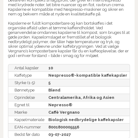
bevare en kompleks smagsprofil, der giver en intens espresso
med krydrede noter, let bitre nuancer og en flot, ravbrun crema.
Kapslerne er kompatible med Nespresso-maskiner og sikrer en
nem og bekvem måde at nyde en kvalitetskaffe på.
Kapslerne er fuldt komposterbare og kan bortskaffes i det
organiske affald uden at tømme kaffeindholdet. Ved
genanvendelse omdannes kapslerne til kompost, som bruges til at
gøde jorden. Kapselomslaget er fremstillet af et biologisk
nedbrydeligt polymer, der tåler høje temperaturer og tryk, og
sikrer optimal ydeevne under kaffebrygningen. Ved at vælge
Vergnano’s komposterbare kapsler får du en kaffeoplevelse, der er
god i enhver forstand – både i smag og for miljøet.
Antal kapsler
10
Kaffetype
Nespresso®-kompatible kaffekapsler
Styrke (1-5)
5
Bønnetype
Blend
Oprindelse
Centralamerika, Afrika og Asien
Egnet til
Nepresso®
Mærke
Caffè Vergnano
Kapselmateriale
Biologisk nedbrydelige kaffekapsler
EAN-nummer
8001800005556
Bedst før dato
03-07-2027