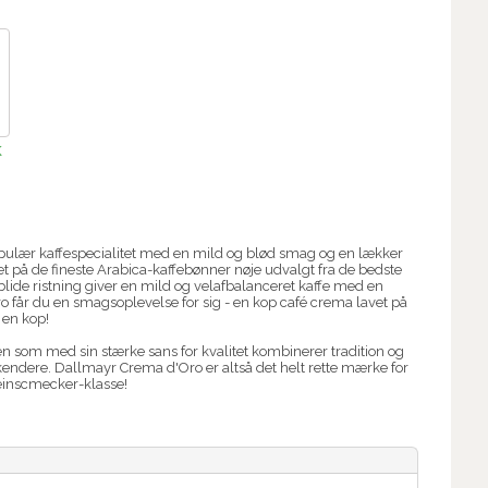
K
pulær kaffespecialitet med en mild og blød smag og en lækker
 på de fineste Arabica-kaffebønner nøje udvalgt fra de bedste
blide ristning giver en mild og velafbalanceret kaffe med en
 får du en smagsoplevelse for sig - en kop café crema lavet på
 en kop!
n som med sin stærke sans for kvalitet kombinerer tradition og
ekendere. Dallmayr Crema d'Oro er altså det helt rette mærke for
einscmecker-klasse!
.