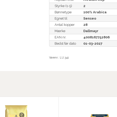
Styrke (1-5)
2
Bønnetype
100% Arabica
Egnet til
Senseo
Antal kopper
28
Mærke
Dallmayr
EAN nr.
4008167752806
Bedst før dato
01-03-2027
Varenr.:
LU.341