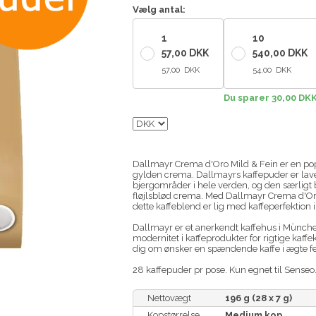
Vælg antal:
1
10
57,00 DKK
540,00 DKK
57,00 DKK
54,00 DKK
Du sparer 30,00 DK
Dallmayr Crema d'Oro Mild & Fein er en po
gylden crema. Dallmayrs kaffepuder er lavet
bjergområder i hele verden, og den særligt 
fløjlsblød crema. Med Dallmayr Crema d'Oro
dette kaffeblend er lig med kaffeperfektion i
Dallmayr er et anerkendt kaffehus i Münche
modernitet i kaffeprodukter for rigtige kaff
dig om ønsker en spændende kaffe i ægte f
28 kaffepuder pr pose. Kun egnet til Senseo
Nettovægt
196 g (28 x 7 g)
Kopstørrelse
Medium kop