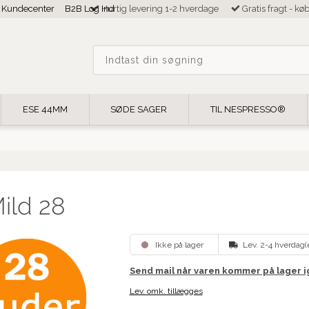
Kundecenter
B2B Log Ind
Hurtig levering 1-2 hverdage
Gratis fragt - kø
ESE 44MM
SØDE SAGER
TIL NESPRESSO®
ild 28
Ikke på lager
Lev. 2-4 hverdag(
Send mail når varen kommer på lager 
Lev. omk. tillægges