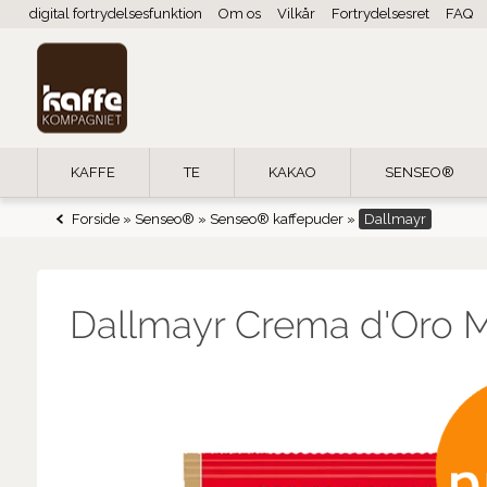
digital fortrydelsesfunktion
Om os
Vilkår
Fortrydelsesret
FAQ
KAFFE
TE
KAKAO
SENSEO®
Forside
»
Senseo®
»
Senseo® kaffepuder
»
Dallmayr
Dallmayr Crema d'Oro M