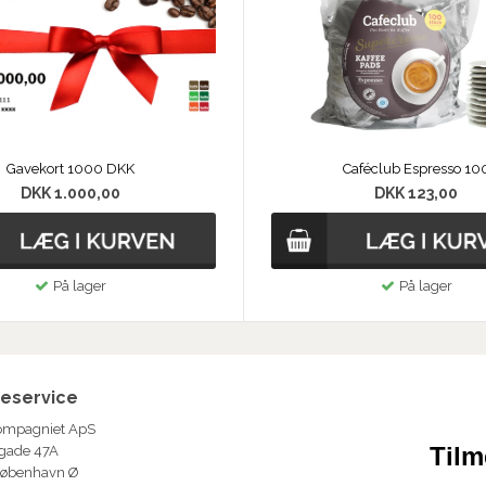
Gavekort 1000 DKK
Caféclub Espresso 10
DKK 1.000,00
DKK 123,00
På lager
På lager
eservice
ompagniet ApS
Tilm
gade 47A
København Ø