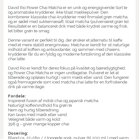
David Rio Power Chai Matcha er en unik og energigivende Sort te
og aromatiske krydderier, ikke tilsat mælkepulver. Den
kombinerer klassiske chai-krydderier med finmalet grøn matcha,
og er sødet med sukkerroesaft, tilsat matcha (pulveriseret grøn te).
Resultatet er en balanceret drik med både krydret varme og frisk,
let bitter grøn te-smag.
Denne variant er perfekt til dig, der ønsker et alternativ til kaffe
med et mere stabilt energiniveau. Matcha er kendt for sit naturlige
indhold af koffein og antioxidanter, og sammen med chaiens
krydderier får du en fyldig og moderne fortolkning af den klassiske
chai latte.
David Rio er kendt for deres fokus på kvalitet og bæredygtighed,
og Power Chai Matcha er ingen undtagelse. Pulveret er let at
tilberede og opløses hurtigt i varm mælk eller vand. Den fungerer
også fremragende som iced matcha chai latte for en forfriskende
drik på varme dage.
Fordele:
Inspireret fusion af indisk chai og japansk matcha
Naturligt koffeinindhold fra grøn te
Nem og hurtig tilberedning
Kan laves med mælk eller vand
Velegnet både varm og kold
398 g – giver mange kopper chai
Dosering:
Bland ca. 22-28g / 2 toppede spsk. pulver (til 200 ml.) med varm