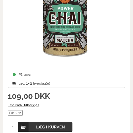
På lager
Lev.
1-2
hverdag(e)
109,00
DKK
Lev. omk. tillægges