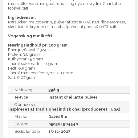
mælk eller vand, rør godt rundt – og nyd en krydret Chai Latte i
topkvalitet!
Ingredienser:
Rørsukker, maltodextrin, pulver af sort te (7%), naturlige aromaer,
stødt kanel, krydderier, matcha (pulver af grøn te) (<1%), salt.
Vegansk og mælkefri.
Næringsindhold pr. 100 gram:
Energi: 76 kcal / 324 kJ
Protein: 3,6 gram
Kulhydrat: 15 gram
- heraf sukkerarter: 11 gram
Fedt: 0,5 gram
- heraf mættede fedtsyrer: 0,1 gram
Salt: 0,07 gram
Nettovægt
398 g
Te-type
Instant chai latte pulver
Oprindelse
Inspireret af traditionel indisk chai (produceret i USA)
Mærke
David Rio
EAN nr.
658564904540
Bedst før dato
15-11-2027