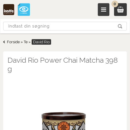
0
Forside
»
Te
»
David Rio
David Rio Power Chai Matcha 398
g