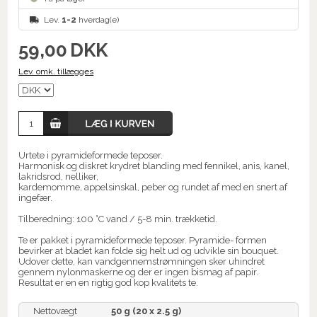
Lev.
1-2
hverdag(e)
59,00
DKK
Lev. omk. tillægges
Urtete i pyramideformede teposer.
Harmonisk og diskret krydret blanding med fennikel, anis, kanel,
lakridsrod, nelliker,
kardemomme, appelsinskal, peber og rundet af med en snert af
ingefær.
Tilberedning: 100 °C vand / 5-8 min. trækketid.
Te er pakket i pyramideformede teposer. Pyramide- formen
bevirker at bladet kan folde sig helt ud og udvikle sin bouquet.
Udover dette, kan vandgennemstrømningen sker uhindret
gennem nylonmaskerne og der er ingen bismag af papir.
Resultat er en en rigtig god kop kvalitets te.
Nettovægt
50 g (20 x 2.5 g)