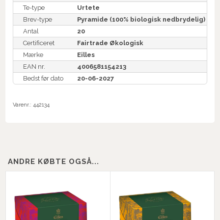
Te-type
Urtete
Brev-type
Pyramide (100% biologisk nedbrydelig)
Antal
20
Certificeret
Fairtrade Økologisk
Mærke
Eilles
EAN nr.
4006581154213
Bedst før dato
20-06-2027
Varenr.:
442134
ANDRE KØBTE OGSÅ...