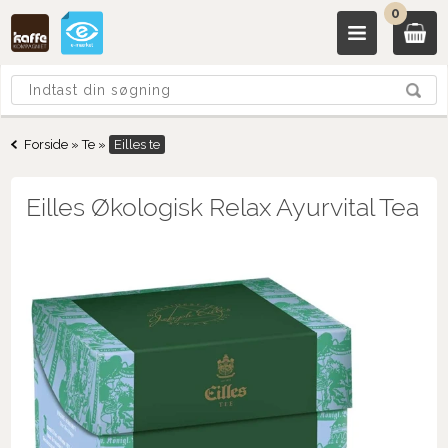
0
Forside
»
Te
»
Eilles te
Eilles Økologisk Relax Ayurvital Tea