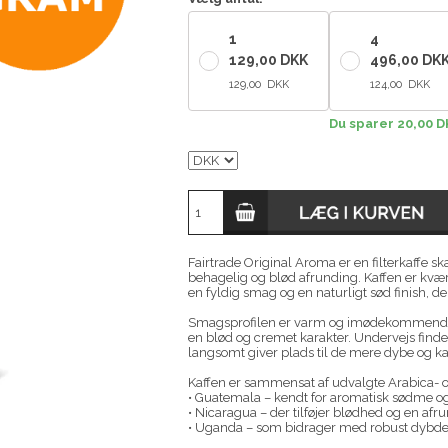
1
4
129,00 DKK
496,00 DK
129,00 DKK
124,00 DKK
Du sparer 20,00 
Fairtrade Original Aroma er en filterkaffe sk
behagelig og blød afrunding. Kaffen er kværne
en fyldig smag og en naturligt sød finish, d
Smagsprofilen er varm og imødekommende 
en blød og cremet karakter. Undervejs finder
langsomt giver plads til de mere dybe og k
Kaffen er sammensat af udvalgte Arabica- 
• Guatemala – kendt for aromatisk sødme og
• Nicaragua – der tilføjer blødhed og en afr
• Uganda – som bidrager med robust dybde o