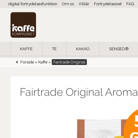
digital fortrydelsesfunktion
Om os
Vilkår
Fortrydelsesret
FAQ
KAFFE
TE
KAKAO
SENSEO®
Forside
»
Kaffe
»
Fairtrade Original
Fairtrade Original Aroma