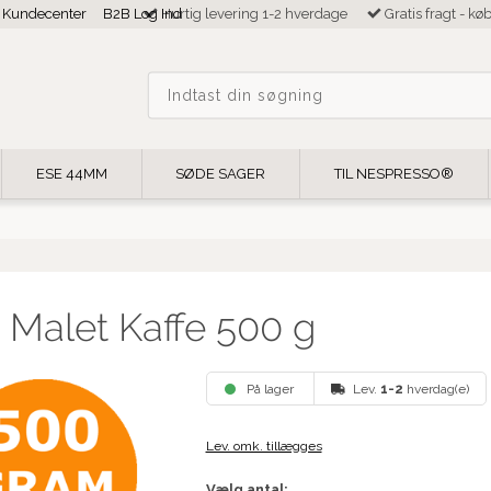
Kundecenter
B2B Log Ind
Hurtig levering 1-2 hverdage
Gratis fragt - kø
ESE 44MM
SØDE SAGER
TIL NESPRESSO®
 Malet Kaffe 500 g
På lager
Lev.
1-2
hverdag(e)
Lev. omk. tillægges
Vælg antal: