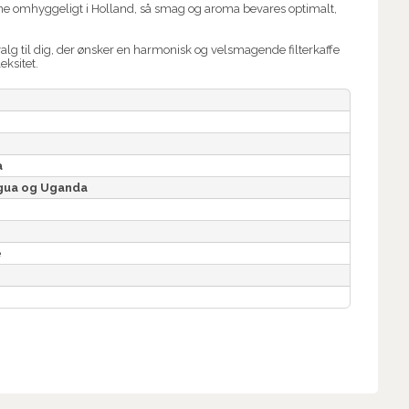
rne omhyggeligt i Holland, så smag og aroma bevares optimalt,
valg til dig, der ønsker en harmonisk og velsmagende filterkaffe
eksitet.
a
gua og Uganda
e