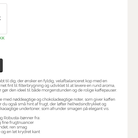
K
DKK
abt til dig, der ønsker en fyldig, velafbalanceret kop med en
t fint til filterbrygning og udviklet til at levere en rund aroma,
er gør den ideel til både morgenstunden og de rolige kaffepauser.
med nøddeagtige og chokoladeagtige noter, som giver kaffen
 du også små hint af frugt, der løfter helhedsindtrykket og
akaoagtige undertoner, som afrunder smagen på elegant vis.
og Robusta-bønner fra:
 fine frugtnuancer
undet, ren smag
g en let krydret kant