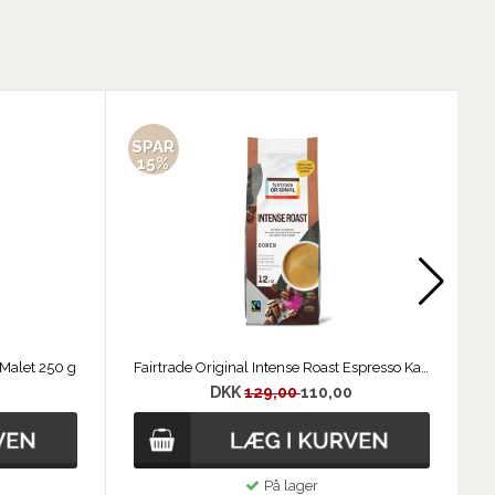
SPAR
S
15%
e Malet 250 g
Fairtrade Original Intense Roast Espresso Kaffebønner 500 g
DKK
129,00
110,00
På lager