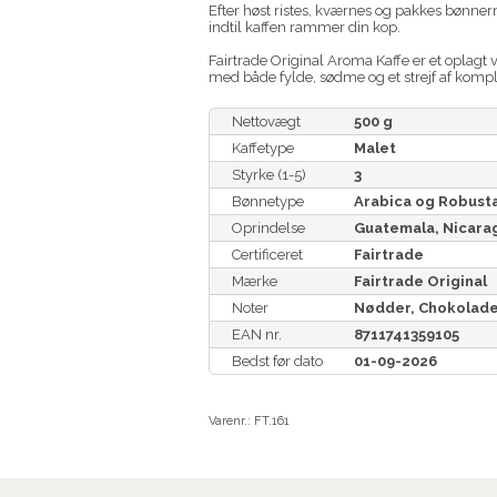
Efter høst ristes, kværnes og pakkes bønne
indtil kaffen rammer din kop.
Fairtrade Original Aroma Kaffe er et oplagt 
med både fylde, sødme og et strejf af kompl
Nettovægt
500 g
Kaffetype
Malet
Styrke (1-5)
3
Bønnetype
Arabica og Robust
Oprindelse
Guatemala, Nicara
Certificeret
Fairtrade
Mærke
Fairtrade Original
Noter
Nødder, Chokolad
EAN nr.
8711741359105
Bedst før dato
01-09-2026
Varenr.:
FT.161