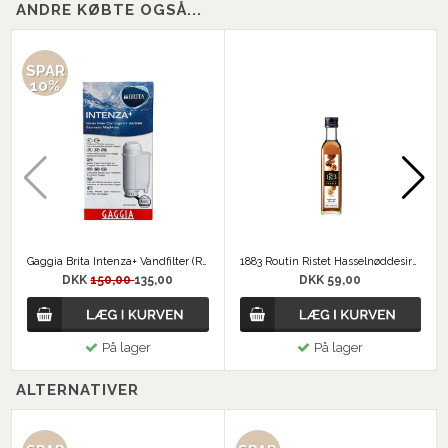
ANDRE KØBTE OGSÅ...
SPAR
10%
Gaggia Brita Intenza+ Vandfilter (RI9113)
1883 Routin Ristet Hasselnøddesirup 25 cl
DKK
150,00
135,00
DKK 59,00
På lager
På lager
ALTERNATIVER