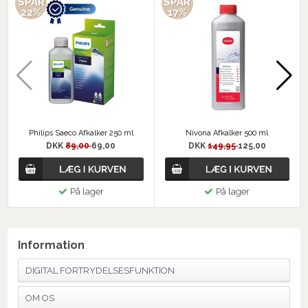
SPAR
SPAR
22%
17%
Philips Saeco Afkalker 250 ml
Nivona Afkalker 500 ml
DKK
89,00
69,00
DKK
149,95
125,00
På lager
På lager
Information
DIGITAL FORTRYDELSESFUNKTION
OM OS