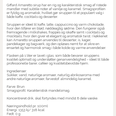
Giffard Amaretto sirup har en rig og karakteristisk smag af ristede
mandler med subtile noter af vanilje og karamel. Smagsprofilen
er fyldig og aromatisk, hvilket gør siruppen til et populært valg i
både kaffe, cocktails og desserter.
Siruppen er ideel til kaffe, latte, cappuccino og varm chokolade,
hvor den tilfører en blød, nøddeagtig sødme. Den fungerer også
fremragende i milkshakes, frappés og iskaffe samt i cocktails og
mocktails, hvor den giver et elegant og aromatisk twist. I køkkenet
kan Amaretto siruppen anvendes til desserter, is, kager,
pandekager og bagværk, og den opløses nemt for at sikre en
ensartet og harmonisk smag i både kolde og varme anvendelser.
Flasken på 1 liter er lavet i glas, som både bevarer siruppens
kvalitet optimalt og understøtter genanvendelighed – ideel til både
professionelle barer, caféer og kvalitetsbevidste hjem.
Ingredienser:
Sukker, vand, naturlige aromaer, naturlig abrikosaroma med
andre naturlige aromaer, farvestof: almindelig karamel.
Farve: Brun
Smagsprofil: Karakteristisk mandelsmag.
Koncentreret drik, skal fortyndes med mindst 8 dele væske.
Næringsindhold pr. 100ml
Energi: 1353 kj/ 318 kcal
Fedt: 0 g