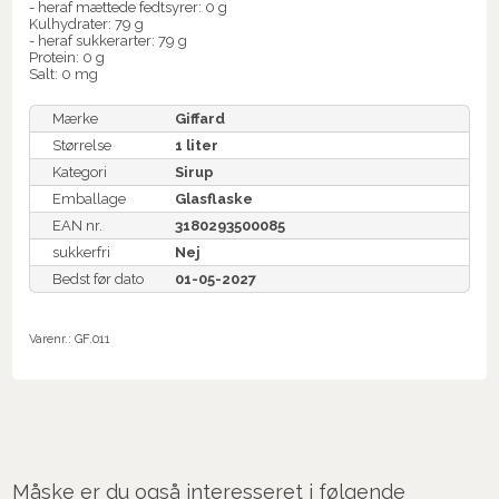
- heraf mættede fedtsyrer: 0 g
Kulhydrater: 79 g
- heraf sukkerarter: 79 g
Protein: 0 g
Salt: 0 mg
Mærke
Giffard
Størrelse
1 liter
Kategori
Sirup
Emballage
Glasflaske
EAN nr.
3180293500085
sukkerfri
Nej
Bedst før dato
01-05-2027
Varenr.:
GF.011
Måske er du også interesseret i følgende