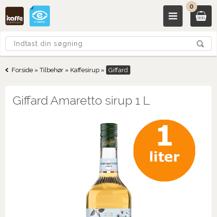
0
Forside
»
Tilbehør
»
Kaffesirup
»
Giffard
Giffard Amaretto sirup 1 L