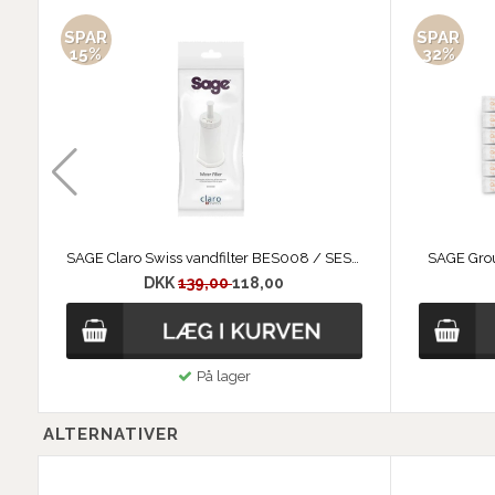
SPAR
SPAR
15%
32%
SAGE Claro Swiss vandfilter BES008 / SES008
SAGE Grou
DKK
139,00
118,00
På lager
ALTERNATIVER