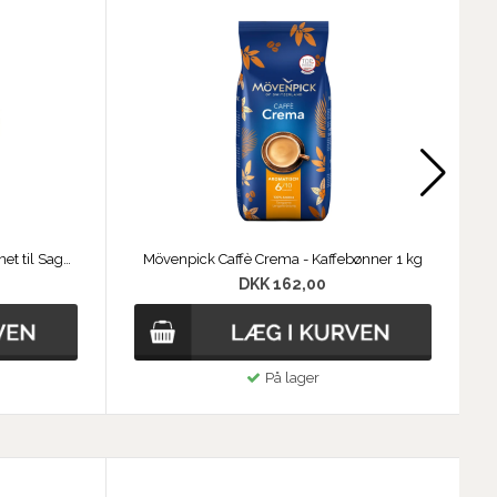
54 mm brusehoved pakning - egnet til Sage / Breville maskiner
Mövenpick Caffè Crema - Kaffebønner 1 kg
DKK 162,00
På lager