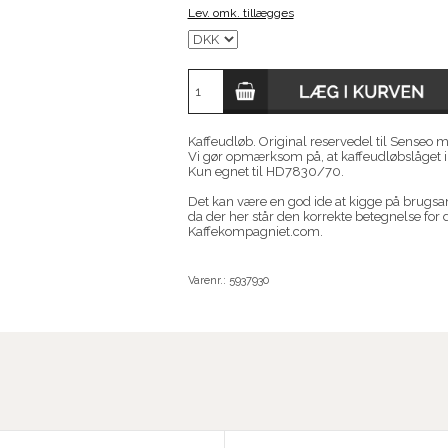
Lev. omk. tillægges
Kaffeudløb. Original reservedel til Senseo 
Vi gør opmærksom på, at kaffeudløbslåget i
Kun egnet til HD7830/70.
Det kan være en god ide at kigge på brugsan
da der her står den korrekte betegnelse for
Kaffekompagniet.com.
Varenr.:
5937930