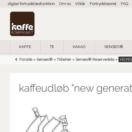
digital fortrydelsesfunktion
Om os
Vilkår
Fortrydelsesret
FAQ
KAFFE
TE
KAKAO
SENSEO®
Forside
»
Senseo®
»
Tilbehør
»
Senseo® Reservedele
»
HD78
kaffeudløb "new generat