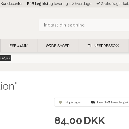
Kundecenter
B2B Log Ind
Hurtig levering 1-2 hverdage
Gratis fragt - kø
ESE 44MM
SØDE SAGER
TIL NESPRESSO®
30/70
ion"
Få på lager
Lev.
1-2
hverdag(e)
84,00
DKK