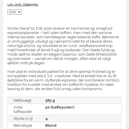
Lev. omk. tillægges
Kimbo Decaf 50 ESE pods leverer en harmonisk og smagfuld
espressooplevelse – helt uden koffein, men med den samme
intense karakter, som kendetegner ægte italiensk kaffe. Bønnerne
er omhyggeligt udvalgt og nænsomt ristet for at bevare deres
naturlige aroma, og resultatet er en rund, velafbalanceret kop
med hovednoter af tørret frugt og kastanjer. Den bløde fylde og
milde sødme skaber en elegant balance, som både tilfredsstiller
og overrasker – uanset om det er morgen, aften eller et roligt
øjeblik midt på dagen.
Hver pod er individuelt pakket for at sikre optimal friskhed og er
kompatibel med alle E.S.E.-maskiner. Med et enkelt klik er du få
øjeblikke fra en varm, duftende espresso, der kombinerer Kimbo’s
tradition for kvalitet med ønsket om koffeinfri nydelse. En ideel
løsning til dem, der ønsker fuld smag uden kompromis.
Nettovægt
365 g
Antal
50 (kaffepuder)
kaffepuder
Styrke (1-5)
4
Bønnetype
Blend