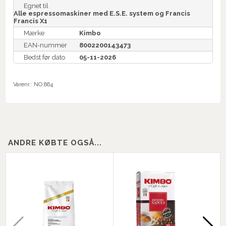
Egnet til
Alle espressomaskiner med E.S.E. system og Francis
Francis X1
Mærke
Kimbo
EAN-nummer
8002200143473
Bedst før dato
05-11-2026
Varenr.:
NO.864
ANDRE KØBTE OGSÅ...