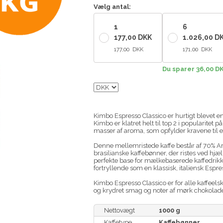
Vælg antal:
1
6
177,00 DKK
1.026,00 D
177,00 DKK
171,00 DKK
Du sparer 36,00 D
Kimbo Espresso Classico er hurtigt blevet en 
Kimbo er klatret helt til top 2 i popularitet
masser af aroma, som opfylder kravene til en
Denne mellemristede kaffe består af 70% A
brasilianske kaffebønner, der ristes ved hj
perfekte base for mælkebaserede kaffedri
fortryllende som en klassisk, italiensk Espre
Kimbo Espresso Classico er for alle kaffeel
og krydret smag og noter af mørk chokolade
Nettovægt
1000 g
Kaffetype
Kaffebønner