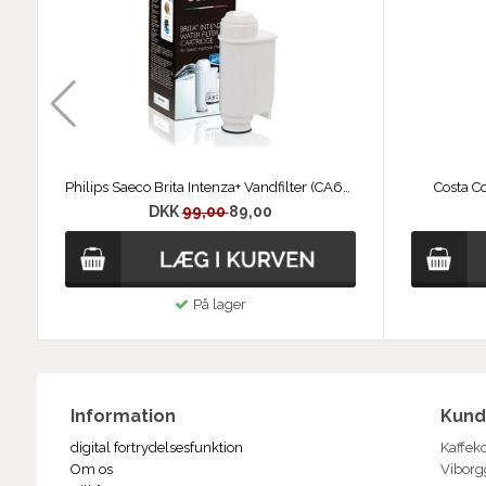
Philips Saeco Brita Intenza+ Vandfilter (CA6702)
Costa Co
DKK
99,00
89,00
På lager
Information
Kund
digital fortrydelsesfunktion
Kaffek
Om os
Viborg