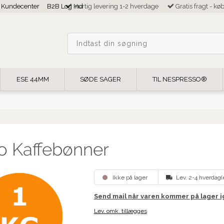
Kundecenter
B2B Log Ind
Hurtig levering 1-2 hverdage
Gratis fragt - kø
ESE 44MM
SØDE SAGER
TIL NESPRESSO®
o Kaffebønner
Ikke på lager
Lev. 2-4 hverdag(
Send mail når varen kommer på lager 
Lev. omk. tillægges