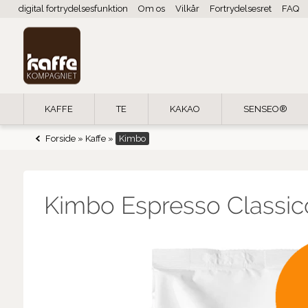
digital fortrydelsesfunktion
Om os
Vilkår
Fortrydelsesret
FAQ
KAFFE
TE
KAKAO
SENSEO®
Forside
»
Kaffe
»
Kimbo
Kimbo Espresso Classic