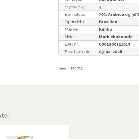
Styrke (1-5)
4
Bønnetype
70% Arabica og 30
Oprindelse
Brasilien
Mærke
Kimbo
Noter
Mørk chokolade
EAN nr.
8002200121013
Bedst før dato
03-02-2028
Varenr.:
MA.762
kter