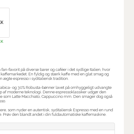
KK
KK
fan-favorit på diverse barer og caféer i det sydlige Italien, hvor
 på kaffemarkedet. En fyldig og stærk kaffe med en glat smag og
 ægte espresso i syditaliensk tradition.
rabica- og 30% Robusta-bønner lavet på omhyggeligt udvangte
ælp af moderne teknologi. Denne espressoklassiker udgør den
kke som Latte Macchiato, Cappuccino mm. Den smager dog også
sso.
skere, som nyder en autentisk, syditaliensk Espresso med en rund
. Prøv den blandt andet i din fuldautomatiske kaffemaskine.