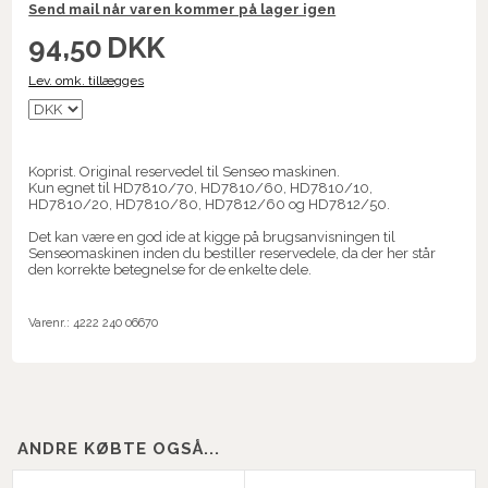
Send mail når varen kommer på lager igen
94,50
DKK
Lev. omk. tillægges
Koprist. Original reservedel til Senseo maskinen.
Kun egnet til HD7810/70, HD7810/60, HD7810/10,
HD7810/20, HD7810/80, HD7812/60 og HD7812/50.
Det kan være en god ide at kigge på brugsanvisningen til
Senseomaskinen inden du bestiller reservedele, da der her står
den korrekte betegnelse for de enkelte dele.
Varenr.:
4222 240 06670
ANDRE KØBTE OGSÅ...