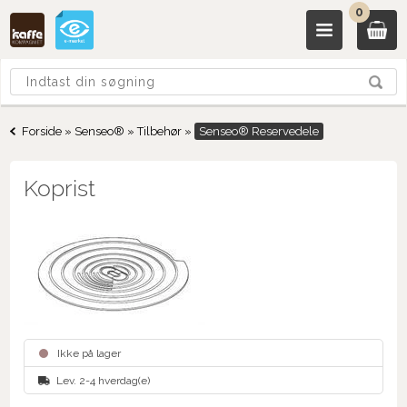
0
Forside
»
Senseo®
»
Tilbehør
»
Senseo® Reservedele
Koprist
Ikke på lager
Lev. 2-4 hverdag(e)