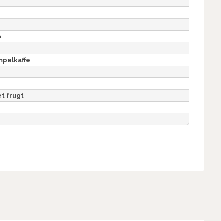
a
mpelkaffe
t frugt