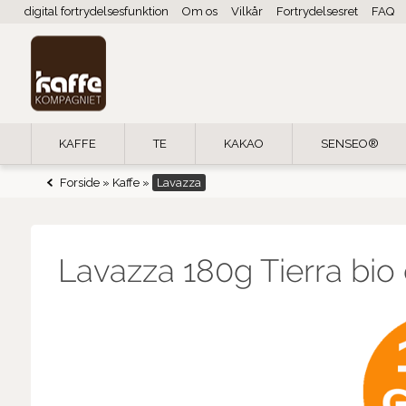
digital fortrydelsesfunktion
Om os
Vilkår
Fortrydelsesret
FAQ
KAFFE
TE
KAKAO
SENSEO®
Forside
»
Kaffe
»
Lavazza
Lavazza 180g Tierra bio o