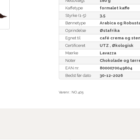
Nettovægt
180 g
Kaffetype
formalet kaffe
Styrke (1-5)
3,5
Bønnetype
Arabica og Robust
Oprindelse
Østafrika
Egnet til
café crema og ste
Certificeret
UTZ , Økologisk
Mærke
Lavazza
Noter
Chokolade og tørre
EAN nr.
8000070049604
Bedst før dato
30-12-2026
Varenr.:
NO.405