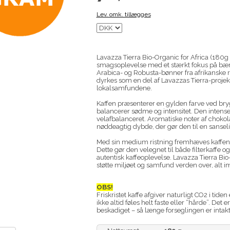
Lev. omk. tillægges
Lavazza Tierra Bio-Organic for Africa (180g
smagsoplevelse med et stærkt fokus på bære
Arabica- og Robusta-bønner fra afrikanske re
dyrkes som en del af Lavazzas Tierra-projek
lokalsamfundene.
Kaffen præsenterer en gylden farve ved bryg
balancerer sødme og intensitet. Den intens
velafbalanceret. Aromatiske noter af chokola
nøddeagtig dybde, der gør den til en sanseli
Med sin medium ristning fremhæves kaffens 
Dette gør den velegnet til både filterkaffe o
autentisk kaffeoplevelse. Lavazza Tierra Bio-
støtte miljøet og samfund verden over, alt i
OBS!
Friskristet kaffe afgiver naturligt CO2 i ti
ikke altid føles helt faste eller “hårde”. Det
beskadiget – så længe forseglingen er intakt