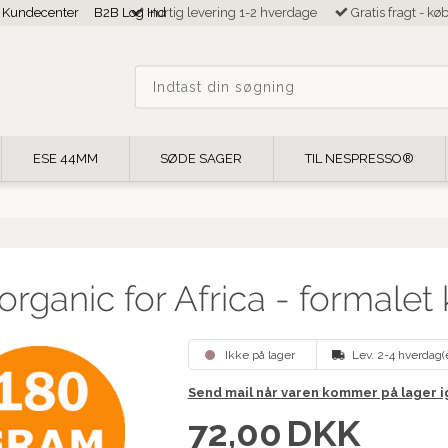
Kundecenter
B2B Log Ind
Hurtig levering 1-2 hverdage
Gratis fragt - kø
ESE 44MM
SØDE SAGER
TIL NESPRESSO®
rganic for Africa - formalet 
Ikke på lager
Lev. 2-4 hverdag(
Send mail når varen kommer på lager 
72,00
DKK