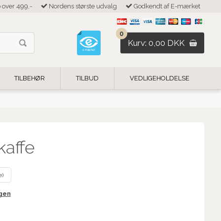
b over 499,-
Nordens største udvalg
Godkendt af E-mærket
0
Kurv: 0,00 DKK
TILBEHØR
TILBUD
VEDLIGEHOLDELSE
kaffe
e)
igen