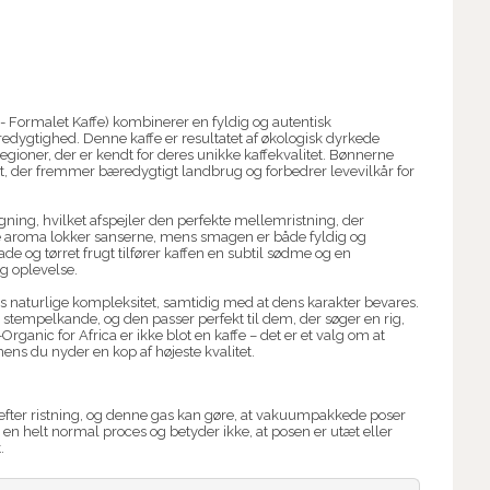
 - Formalet Kaffe) kombinerer en fyldig og autentisk
dygtighed. Denne kaffe er resultatet af økologisk dyrkede
gioner, der er kendt for deres unikke kaffekvalitet. Bønnerne
t, der fremmer bæredygtigt landbrug og forbedrer levevilkår for
ning, hvilket afspejler den perfekte mellemristning, der
e aroma lokker sanserne, mens smagen er både fyldig og
de og tørret frugt tilfører kaffen en subtil sødme og en
g oplevelse.
naturlige kompleksitet, samtidig med at dens karakter bevares.
g stempelkande, og den passer perfekt til dem, der søger en rig,
Organic for Africa er ikke blot en kaffe – det er et valg om at
mens du nyder en kop af højeste kvalitet.
den efter ristning, og denne gas kan gøre, at vakuumpakkede poser
 er en helt normal proces og betyder ikke, at posen er utæt eller
.