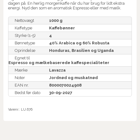
dagen på. En herlig morgenkaffe når du har brug for lidt ekstra
energi. Nyd den som en aromatisk Espresso eller med mælk.
Nettovægt
1000 g
Kaffetype
Kaffebønner
Styrke (1-5)
4
Bønnetype
40% Arabica og 60% Robusta
Oprindelse
Honduras, Brasilien og Uganda
Egnet til
Espresso og mælkebaserede kaffespecialiteter
Mærke
Lavazza
Noter
Jordnød og muskatnød
EAN nr.
8000070024908
Bedst før dato
30-09-2027
Varenr.:
LU.676