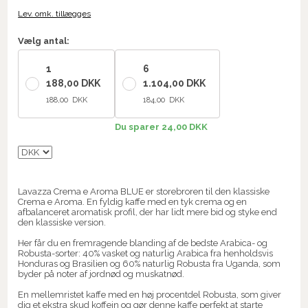
Lev. omk. tillægges
Vælg antal:
1
6
188,00 DKK
1.104,00 DKK
188,00 DKK
184,00 DKK
Du sparer 24,00 DKK
Lavazza Crema e Aroma BLUE er storebroren til den klassiske
Crema e Aroma. En fyldig kaffe med en tyk crema og en
afbalanceret aromatisk profil, der har lidt mere bid og styke end
den klassiske version.
Her får du en fremragende blanding af de bedste Arabica- og
Robusta-sorter: 40% vasket og naturlig Arabica fra henholdsvis
Honduras og Brasilien og 60% naturlig Robusta fra Uganda, som
byder på noter af jordnød og muskatnød.
En mellemristet kaffe med en høj procentdel Robusta, som giver
dig et ekstra skud koffein og gør denne kaffe perfekt at starte