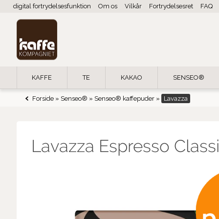
digital fortrydelsesfunktion
Om os
Vilkår
Fortrydelsesret
FAQ
KAFFE
TE
KAKAO
SENSEO®
Forside
»
Senseo®
»
Senseo® kaffepuder
»
Lavazza
Lavazza Espresso Class