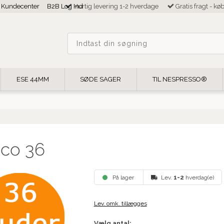
Kundecenter
B2B Log Ind
Hurtig levering 1-2 hverdage
Gratis fragt - kø
ESE 44MM
SØDE SAGER
TIL NESPRESSO®
ico 36
På lager
Lev.
1-2
hverdag(e)
Lev. omk. tillægges
Vælg antal: