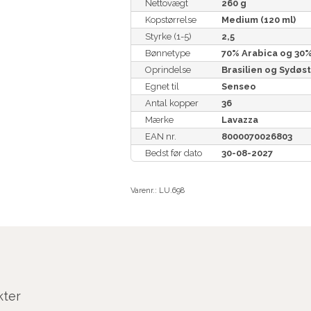
Nettovægt
260 g
Kopstørrelse
Medium (120 ml)
Styrke (1-5)
2,5
Bønnetype
70% Arabica og 30
Oprindelse
Brasilien og Sydøs
Egnet til
Senseo
Antal kopper
36
Mærke
Lavazza
EAN nr.
8000070026803
Bedst før dato
30-08-2027
Varenr.:
LU.698
kter