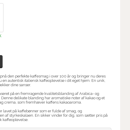
K
 opnå den perfekte kaffesmag i over 100 år og bringer nu deres
 en autentisk italiensk kaffeoplevelse i dit eget hjem. En unik,
ækker dine sanser.
aseret på en fremragende kvalitetsblanding af Arabica- og
 Denne delikate blanding har aromatiske noter af kakao og et
dt lag crema, som fremhæver kaffens kakaoaroma.
er lavet på kaffebønner som er fulde af smag, og
en af styrkeskalaen. En sikker vinder for dig, som sætter pris på
sk kaffeoplevelse.