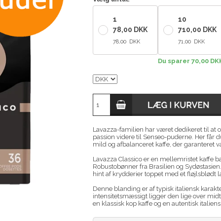
1
10
78,00 DKK
710,00 DKK
78,00 DKK
71,00 DKK
Du sparer 70,00 DK
Lavazza-familien har været dedikeret til at
passion videre til Senseo-puderne. Her får du
mild og afbalanceret kaffe, der garanteret v
Lavazza Classico er en mellemristet kaffe b
Robustobønner fra Brasilien og Sydøstasien.
hint af krydderier toppet med et fløjlsblø
Denne blanding er af typisk italiensk karakt
intensitetsmæssigt ligger den lige over midt
en klassisk kop kaffe og en autentisk italien