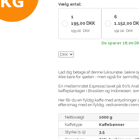
Vælg antal:
1
6
195,00 DKK
1.152,00 D
195,00 DKK
192,00 DKK
Du sparer 18,00 D
Lad dig betage af denne luksuriøse, lækre 
ikke bare for sjælen - men også for samvitt
En mellemristet Espresso lavet på 60% Ara
kaffeplantager i Brasilien og Indonesien, so
Her får du en fyldig kaffe med antydninger 
eftersmag med en fyldig, vedvarende crema 
Nettovægt
1000 g
Kaffetype
Kaffebønner
Styrke (1-5)
3,5