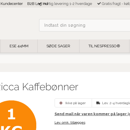
Kundecenter
B2B Log Ind
Hurtig levering 1-2 hverdage
Gratis fragt - kø
ESE 44MM
SØDE SAGER
TIL NESPRESSO®
icca Kaffebønner
Ikke på lager
Lev. 2-4 hverdag(
Send mail når varen kommer på lager 
Lev. omk. tillægges