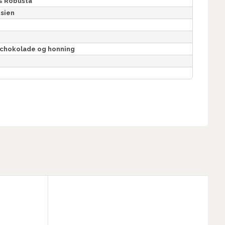
% Robusta
esien
 chokolade og honning