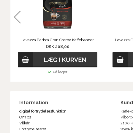
Lavazza Barista Gran Crema Kaffebønner
Lavazza C
DKK 208,00
På lager
Information
Kund
digital fortrydelsesfunktion
Kaffek
Om os
Viborg
Vilkår
2100 
Fortrydelsesret
www.k