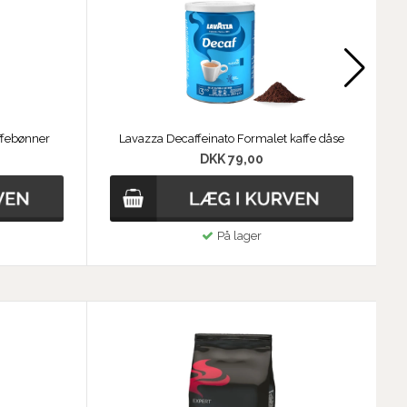
ffebønner
Lavazza Decaffeinato Formalet kaffe dåse
DKK 79,00
På lager