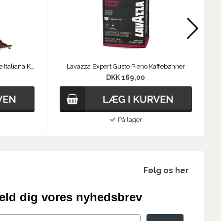
Lavazza Crema e Gusto Tradizione Italiana Kaffebønner
Lavazza Expert Gusto Pieno Kaffebønner
L
DKK 169,00
På lager
Følg os her
eld dig vores nyhedsbrev