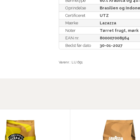
Bønnetype
60% Arabica og 40
Oprindelse
Brasilien og Indon
Certificeret
UTZ
Mærke
Lazazza
Noter
Tørret frugt, mørk
EAN nr.
800007008564
Bedst før dato
30-01-2027
Varenr.:
LU.691