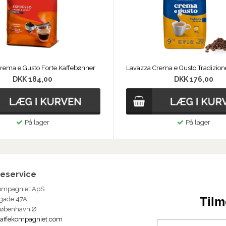
rema e Gusto Forte Kaffebønner
DKK 184,00
DKK 176,00
På lager
På lager
eservice
ompagniet ApS
Tilm
gade 47A
København Ø
affekompagniet.com
Email