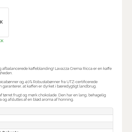
KK
KK
og afbalancerede kaffeblanding! Lavazza Crema Ricca er en kaffe
igheden.
bicabønner og 40% Robustabønner fra UTZ-certificerede
m garanterer, at kaffen er dyrket i bæredygtigt landbrug.
af tørret frugt og mørk chokolade. Den har en lang, behagelig
og afsluttes af en blød aroma af honning.