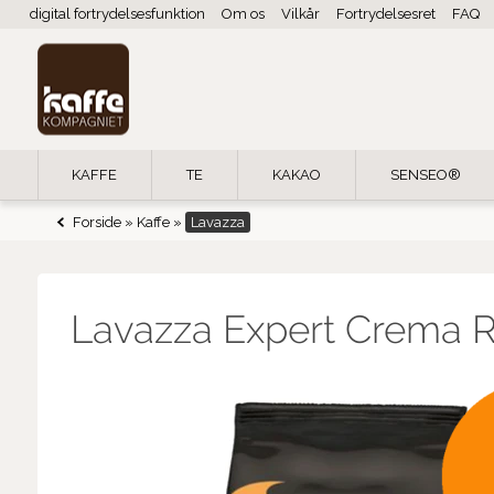
digital fortrydelsesfunktion
Om os
Vilkår
Fortrydelsesret
FAQ
KAFFE
TE
KAKAO
SENSEO®
Forside
»
Kaffe
»
Lavazza
Lavazza Expert Crema R