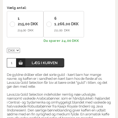
Vælg antal:
1
6
215,00 DKK
1.266,00 DKK
215,00 DKK
211,00 DKK
Du sparer 24,00 DKK
De gyldne dråber eller det sorte guld - kært barn har mange
navne, og kaffen er i sandhed en kært barn hos de fleste af os.
Lavazza Gold Selection får lov at bære ordet "guld" i titlen, og det
gør den med rette.
Lavazza Gold Selection indeholder nemlig nøje udvalgte,
nænsomt vaskede Arabicabønner, som er håndplukket i højlandet
i Central- og Sydamerika og omhyggeligt blandet med vaskede og
halvvaskede Robustabønner fra Kaapi Royale (Indien) og Java
(Indonesien). Den særlige bønneblanding giver kaffen en udtalt
sødme med en fin syrlighed og medium fylde. En aromatisk kaffe