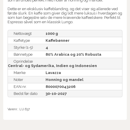
som afrundes perfekt med noter af honning og mandel.
Dette er en eksklusiv kaffeblanding, og det viser sig allerede ved
første slurk. En kaffe som giver dig lidt mere luksus i hverdagen og
som kan begejstre selv de mere krævende kaffeelskere. Perfekt til
Espresso såvel som en klassisk Lungo.
Nettovægt
1000 g
Kaffetype
Kaffebønner
Styrke (1-5)
4
Bønnetype
80% Arabica og 20% Robusta
Oprindelse
Central- og Sydamerika, Indien og Indonesien
Mærke
Lavazza
Noter
Honning og mandel
EAN nr.
8000070043206
Bedst før dato
30-10-2027
Varenr.:
LU.637