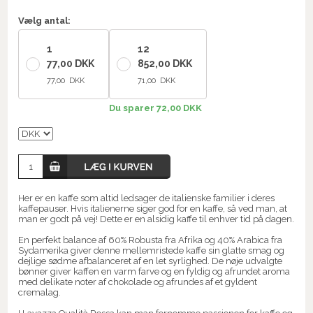
Vælg antal:
1
12
77,00 DKK
852,00 DKK
77,00 DKK
71,00 DKK
Du sparer 72,00 DKK
Her er en kaffe som altid ledsager de italienske familier i deres
kaffepauser. Hvis italienerne siger god for en kaffe, så ved man, at
man er godt på vej! Dette er en alsidig kaffe til enhver tid på dagen.
En perfekt balance af 60% Robusta fra Afrika og 40% Arabica fra
Sydamerika giver denne mellemristede kaffe sin glatte smag og
dejlige sødme afbalanceret af en let syrlighed. De nøje udvalgte
bønner giver kaffen en varm farve og en fyldig og afrundet aroma
med delikate noter af chokolade og afrundes af et gyldent
cremalag.