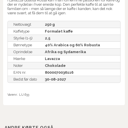
I Lavazza Qualità Rossa kan man fornemme passionen for kaffe og
der er nydelse i hver eneste kop. Den perfekte kaffe til at samle
familien om - men så længe der er kaffe i kanden, kan det nok
være svært, at få dem til at gå igen.
Nettovægt
250 g
Kaffetype
Formalet kaffe
Styrke (1-5)
2,5
Bønnetype
40% Arabica og 60% Robusta
Oprindelse
Afrika og Sydamerika
Mærke
Lavazza
Noter
Chokolade
EAN nr.
8000070036116
Bedst før dato
30-08-2027
Varenr.:
LU.633
ANDRE KØBTE OGSÅ...