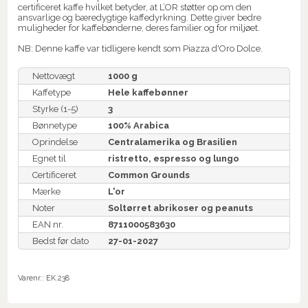
certificeret kaffe hvilket betyder, at L’OR støtter op om den
ansvarlige og bæredygtige kaffedyrkning. Dette giver bedre
muligheder for kaffebønderne, deres familier og for miljøet.
NB: Denne kaffe var tidligere kendt som Piazza d'Oro Dolce.
Nettovægt
1000 g
Kaffetype
Hele kaffebønner
Styrke (1-5)
3
Bønnetype
100% Arabica
Oprindelse
Centralamerika og Brasilien
Egnet til
ristretto, espresso og lungo
Certificeret
Common Grounds
Mærke
L'or
Noter
Soltørret abrikoser og peanuts
EAN nr.
8711000583630
Bedst før dato
27-01-2027
Varenr.:
EK.238