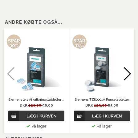
ANDRE KØBTE OGSÅ...
SPAR
SPAR
30%
34%
Siemens 2-1 Afkalkningstabletter TZ80002
Siemens TZ80001A Rensetabletter
DKK
129,00
90,00
DKK
129,00
85,00
På lager
På lager