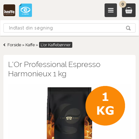
0
Forside
»
Kaffe
»
L'or Kaffebønner
L'Or Professional Espresso
Harmonieux 1 kg