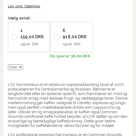
Lev. omk. tillægges
Vælg antal:
1
6
159,00 DKK
918,00 DKK
159,00 DKK
153,00 DKK
Du sparer 36,00 DKK
L'Or Harmonieux er en eksklusiv espressoblanding lavet af 100%
arabicabønner fra Centralamerika og Brasilien. Bønnerne er
langtidsristet efter en italiensk opskrift, som fremhæver en mild og
harmonisk smag med delikate frugt- og nøddeagtige toner. Denne
mellemristning gør kaffen velegnet til ristretto, espresso og lungo,
men også perfekt i mælkebaserede drikke som cappuccino og
latte. Udover en rig smagsoplevelse, er kaffen også Common
Grounds certificeret kaffe hvilket betyder, at L’OR støtter op om den
ansvarlige og bæredygtige kaffedyrkning. Dette giver bedre
muligheder for kaffebønderne, deres familier og for miljøet.
L'Or professional espresso harmonieux er en Common Grounds