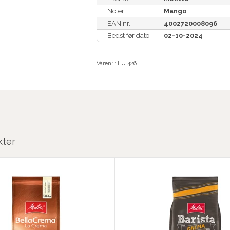
Noter
Mango
EAN nr.
4002720008096
Bedst før dato
02-10-2024
Varenr.:
LU.426
kter