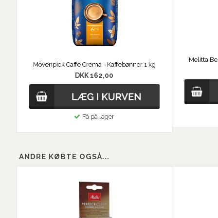
Melitta B
Mövenpick Caffè Crema - Kaffebønner 1 kg
DKK 162,00
Få på lager
ANDRE KØBTE OGSÅ...