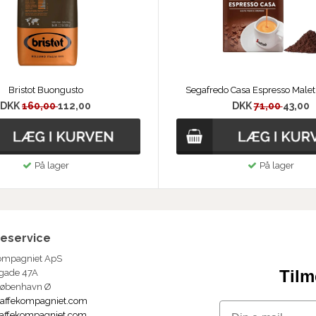
Bristot Buongusto
Segafredo Casa Espresso Malet
DKK
160,00
112,00
DKK
71,00
43,00
På lager
På lager
eservice
ompagniet ApS
Tilm
gade 47A
København Ø
affekompagniet.com
Email
affekompagniet.com