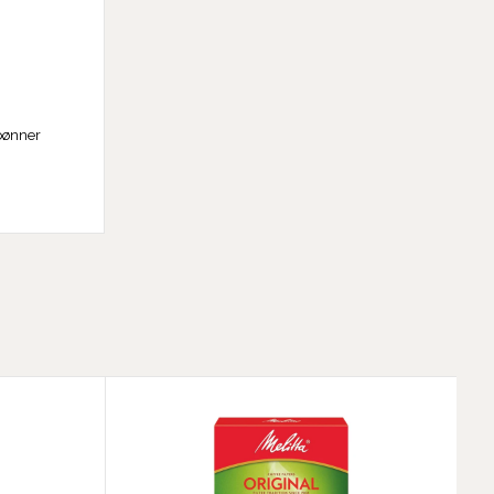
ebønner