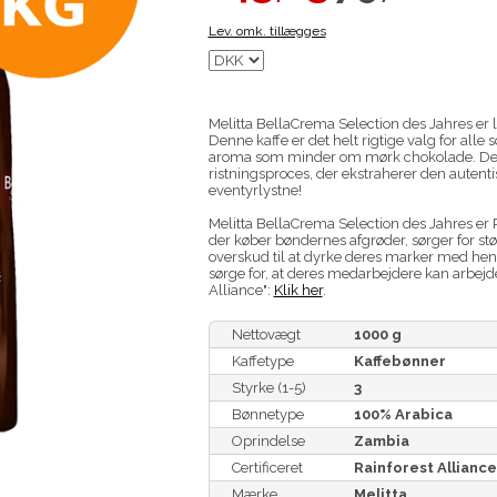
Lev. omk. tillægges
Melitta BellaCrema Selection des Jahres er 
Denne kaffe er det helt rigtige valg for all
aroma som minder om mørk chokolade. Den
ristningsproces, der ekstraherer den autent
eventyrlystne!
Melitta BellaCrema Selection des Jahres er Ra
der køber bøndernes afgrøder, sørger for s
overskud til at dyrke deres marker med hen
sørge for, at deres medarbejdere kan arbejd
Alliance":
Klik her
.
Nettovægt
1000 g
Kaffetype
Kaffebønner
Styrke (1-5)
3
Bønnetype
100% Arabica
Oprindelse
Zambia
Certificeret
Rainforest Alliance
Mærke
Melitta