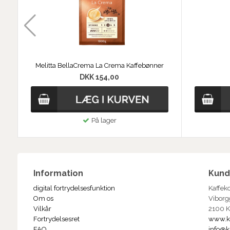
Melitta BellaCrema La Crema Kaffebønner
DKK 154,00
På lager
Information
Kund
digital fortrydelsesfunktion
Kaffek
Om os
Viborg
Vilkår
2100 
Fortrydelsesret
www.k
FAQ
info@k