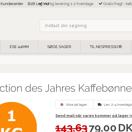
Kundecenter
B2B Log Ind
Hurtig levering 1-2 hverdage
Gratis fragt - kø
ESE 44MM
SØDE SAGER
TIL NESPRESSO®
ction des Jahres Kaffebønne
Ikke på lager
Lev. 2-4 hverdag(
Send mail når varen kommer på lager 
143,63
79,00
D