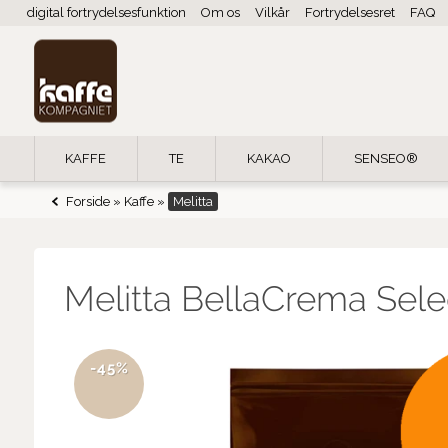
digital fortrydelsesfunktion
Om os
Vilkår
Fortrydelsesret
FAQ
KAFFE
TE
KAKAO
SENSEO®
Forside
»
Kaffe
»
Melitta
Melitta BellaCrema Sele
-45%