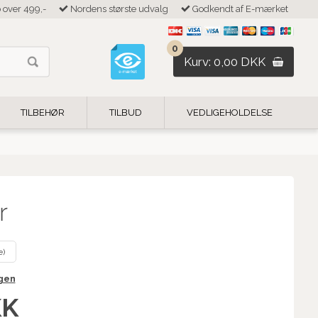
b over 499,-
Nordens største udvalg
Godkendt af E-mærket
0
Kurv: 0,00 DKK
TILBEHØR
TILBUD
VEDLIGEHOLDELSE
r
e)
igen
KK