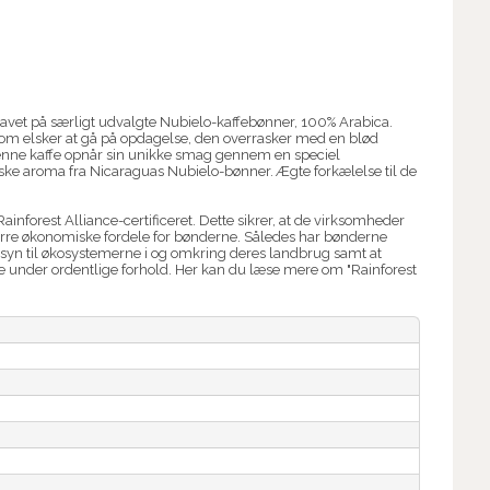
lavet på særligt udvalgte Nubielo-kaffebønner, 100% Arabica.
e som elsker at gå på opdagelse, den overrasker med en blød
ne kaffe opnår sin unikke smag gennem en speciel
iske aroma fra Nicaraguas Nubielo-bønner. Ægte forkælelse til de
inforest Alliance-certificeret. Dette sikrer, at de virksomheder
tørre økonomiske fordele for bønderne. Således har bønderne
syn til økosystemerne i og omkring deres landbrug samt at
e under ordentlige forhold. Her kan du læse mere om "Rainforest