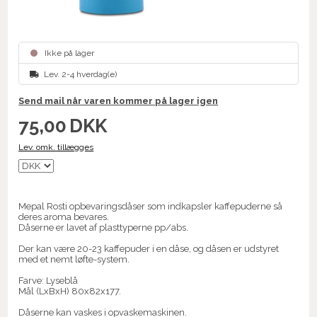
Ikke på lager
Lev. 2-4 hverdag(e)
Send mail når varen kommer på lager igen
75,00
DKK
Lev. omk. tillægges
Mepal Rosti opbevaringsdåser som indkapsler kaffepuderne så
deres aroma bevares.
Dåserne er lavet af plasttyperne pp/abs.
Der kan være 20-23 kaffepuder i en dåse, og dåsen er udstyret
med et nemt løfte-system.
Farve: Lyseblå
Mål (LxBxH) 80x82x177.
Dåserne kan vaskes i opvaskemaskinen.