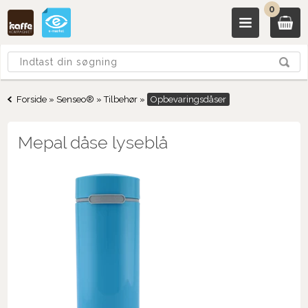
0
Forside
»
Senseo®
»
Tilbehør
»
Opbevaringsdåser
Mepal dåse lyseblå