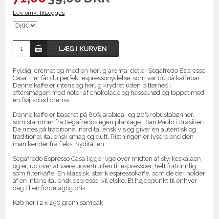
Lev. omk. tillægges
Fyldig, cremet og med en herlig aroma; det er Segafredo Espresso
Casa. Her får du perfekt espressonydelse, som var du på kaffebar.
Denne kaffe er intens og herlig krydret uden bitterhed i
eftersmagen med noter af chokolade og hasselnød og toppet med
en fløjlsblød crema.
Denne kaffe er baseret på 80% arabica- og 20% robustabønner,
som stammer fra Segafredos egen plantage i San Paolo i Brasilien.
De ristes på traditionel norditaliensk vis og giver en autentisk og
traditionel italiensk smag og duft. Ristningen er lysere end den
man kender fra f.eks. Syditalien.
Segafredo Espresso Casa ligger lige over midten af styrkeskalaen
og er, ud over at være uovertruffen til espressoer, helt fortrinnlig
som filterkaffe. En klassisk, stærk espressokaffe, som de der holder
af en intens italiensk espresso, vil elske. Et højdepunkt til enhver
dag til en fordelagtig pris.
Køb her i 2 x 250 gram sampak.