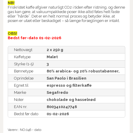
NB!
Friskristet kaffe afgiver naturligt CO2 i tiden efter ristning, og denne
gas kan gøre, at vakuumpakkede poser ikke altid føles helt faste
eller “hårde”. Det er en helt normal proces og betyder ikke, at
posen er utæt eller beskadiget – så længe forseglingen er intakt.
OBS!
Bedst før-dato 01-02-2026
Nettovægt
2 x 250 g
Kaffetype
Malet
Styrke (1-5)
3
Bønnetype
80% arabica- og 20% robustabønner,
Oprindelse
San Paolo i Brasilien
Egnet til
espresso og filterkaffe
Mærke
Segafredo
Noter
chokolade og hasselnød
EAN nr.
8003410247746
Bedst før dato
01-02-2026
Varenr.:
NO.046 - dato