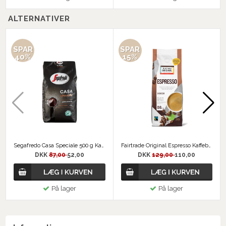
ALTERNATIVER
SPAR
SPAR
40%
15%
Segafredo Casa Speciale 500 g Kaffebønner
Fairtrade Original Espresso Kaffebønner 500 g
DKK
87,00
52,00
DKK
129,00
110,00
På lager
På lager