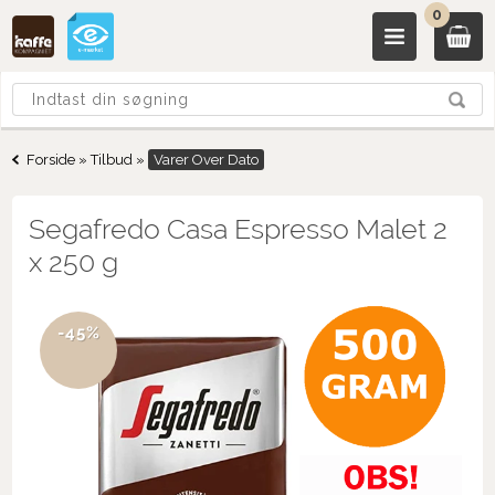
0
Forside
»
Tilbud
»
Varer Over Dato
Segafredo Casa Espresso Malet 2
x 250 g
-45%