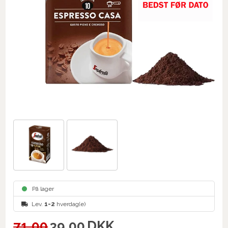
På lager
Lev.
1-2
hverdag(e)
71,00
39,00
DKK