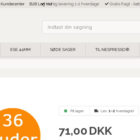
Kundecenter
B2B Log Ind
Hurtig levering 1-2 hverdage
Gratis fragt - kø
ESE 44MM
SØDE SAGER
TIL NESPRESSO®
På lager
Lev.
1-2
hverdag(e)
71,00
DKK