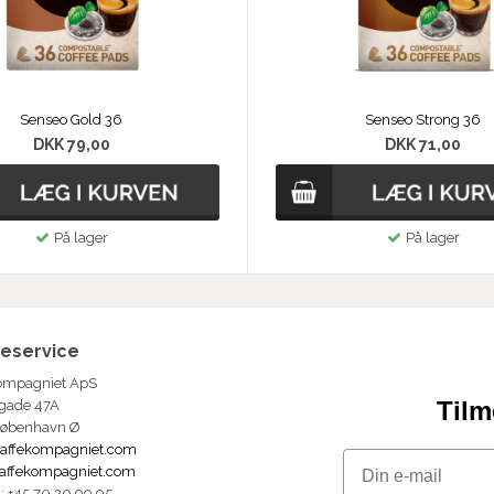
Senseo Gold 36
Senseo Strong 36
DKK 79,00
DKK 71,00
På lager
På lager
eservice
ompagniet ApS
Tilm
gade 47A
København Ø
affekompagniet.com
Email
affekompagniet.com
n: +45 70 20 99 95