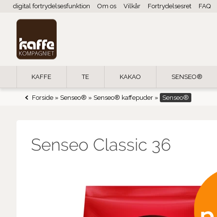
digital fortrydelsesfunktion
Om os
Vilkår
Fortrydelsesret
FAQ
KAFFE
TE
KAKAO
SENSEO®
Forside
»
Senseo®
»
Senseo® kaffepuder
»
Senseo®
Senseo Classic 36