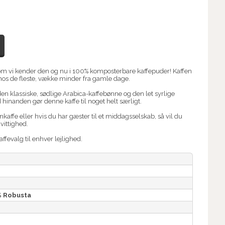
 som vi kender den og nu i 100% komposterbare kaffepuder! Kaffen
 hos de fleste, vække minder fra gamle dage.
en klassiske, sødlige Arabica-kaffebønne og den let syrlige
inanden gør denne kaffe til noget helt særligt.
ffe eller hvis du har gæster til et middagsselskab, så vil du
ittighed.
fevalg til enhver lejlighed.
% Robusta