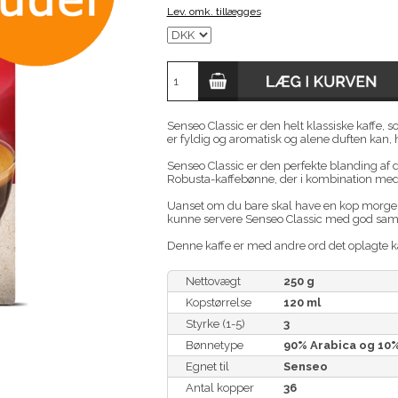
Lev. omk. tillægges
Senseo Classic er den helt klassiske kaffe,
er fyldig og aromatisk og alene duften kan,
Senseo Classic er den perfekte blanding af d
Robusta-kaffebønne, der i kombination med h
Uanset om du bare skal have en kop morgenka
kunne servere Senseo Classic med god samv
Denne kaffe er med andre ord det oplagte kaf
Nettovægt
250 g
Kopstørrelse
120 ml
Styrke (1-5)
3
Bønnetype
90% Arabica og 10
Egnet til
Senseo
Antal kopper
36