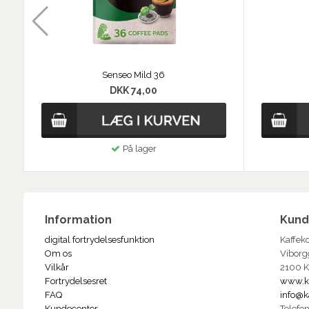
Senseo Mild 36
DKK 74,00
På lager
Information
Kund
digital fortrydelsesfunktion
Kaffek
Om os
Viborg
Vilkår
2100 
Fortrydelsesret
www.k
FAQ
info@k
Kundecenter
Telefo