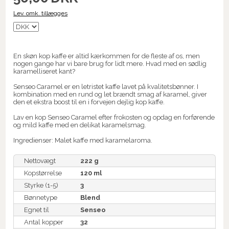
Lev. omk. tillægges
En skøn kop kaffe er altid kærkommen for de fleste af os, men
nogen gange har vi bare brug for lidt mere. Hvad med en sødlig
karamelliseret kant?
Senseo Caramel er en letristet kaffe lavet på kvalitetsbønner. I
kombination med en rund og let brændt smag af karamel, giver
den et ekstra boost til en i forvejen dejlig kop kaffe.
Lav en kop Senseo Caramel efter frokosten og opdag en forførende
og mild kaffe med en delikat karamelsmag.
Ingredienser: Malet kaffe med karamelaroma.
Nettovægt
222 g
Kopstørrelse
120 ml
Styrke (1-5)
3
Bønnetype
Blend
Egnet til
Senseo
Antal kopper
32