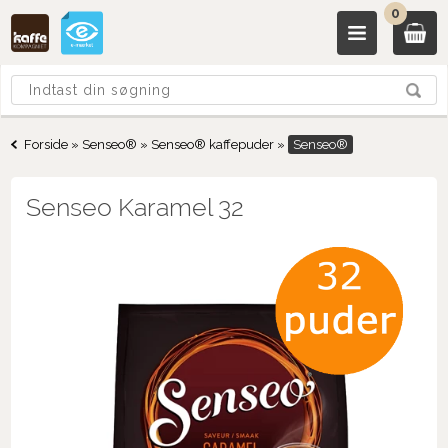
0
Forside
»
Senseo®
»
Senseo® kaffepuder
»
Senseo®
Senseo Karamel 32