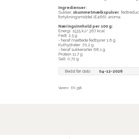
Ingredienser:
Sukker,
skummetmælkspulver
, fedtredu
fortykningsmiddel (E466), aroma.
Næringsinnhold per 100 g:
Energi: 1535 kJ/ 367 kcal
Fedt: 2,5 g
- heraf mættede fedtsyrer 1,6 g
Kulhydrater: 70,2 g
- heraf sukkerarter 68,1 g
Protein 11,7 g
Salt: 0,72 g
Bedst før dato
04-12-2026
Varenr.:
EK.358