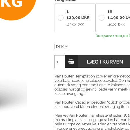
1
10
129,00 DKK
1.190,00 D
129,00 DKK
119,00 DKK
Du sparer 100,00
Van Houten Temptation 21 % er en cremet og 
velafbalanceret chokoladeoplevelse. Den hø
autentisk smag end traditionelle kakaodrik
opløses hurtigt og jævnt i både varm mælk o
kakao hver gang.
Van Houten Cacao er desuden "dutch processed
kakaopulveret får en blødere smag og flot, 
Mærket Van Houten har eksisteret siden 182
fremstilling af kakao, og lige siden har Va
hele Europa og Amerika. I dag er brandet ti
inkluderer et bredt udvalg af chokolade- og 