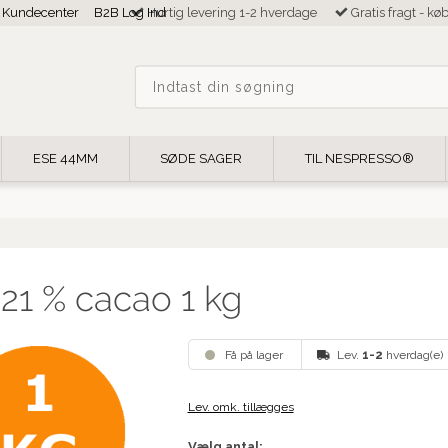
Kundecenter
B2B Log Ind
Hurtig levering 1-2 hverdage
Gratis fragt - kø
ESE 44MM
SØDE SAGER
TIL NESPRESSO®
21 % cacao 1 kg
Få på lager
Lev.
1-2
hverdag(e)
Lev. omk. tillægges
Vælg antal: