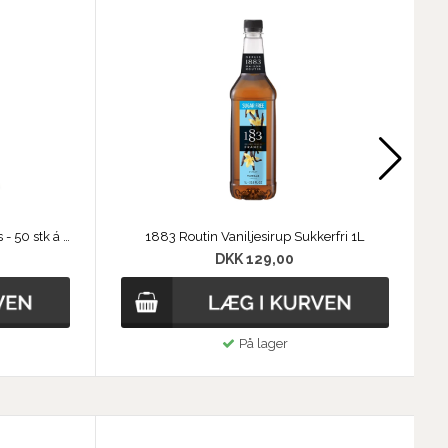
Fairtrade Original Rørsukkersticks - 50 stk á 4 g
1883 Routin Vaniljesirup Sukkerfri 1L
DKK 129,00
På lager