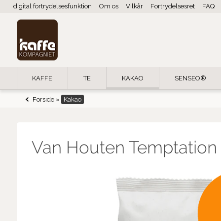
digital fortrydelsesfunktion
Om os
Vilkår
Fortrydelsesret
FAQ
KAFFE
TE
KAKAO
SENSEO®
Forside
»
Kakao
Van Houten Temptation 