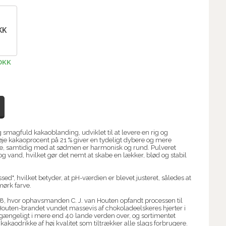
KK
 DKK
smagfuld kakaoblanding, udviklet til at levere en rig og
je kakaoprocent på 21 % giver en tydeligt dybere og mere
ke, samtidig med at sødmen er harmonisk og rund. Pulveret
g vand, hvilket gør det nemt at skabe en lækker, blød og stabil
", hvilket betyder, at pH-værdien er blevet justeret, således at
mørk farve.
8, hvor ophavsmanden C. J. van Houten opfandt processen til
n Houten-brandet vundet massevis af chokoladeelskeres hjerter i
lgængeligt i mere end 40 lande verden over, og sortimentet
kakaodrikke af høj kvalitet som tiltrækker alle slags forbrugere.